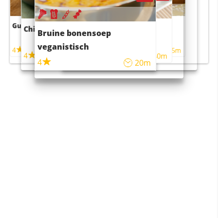
Guacamole
Pruimentaart met kaneel
Chili con carne
Sushi rijstsalade
Bruine bonensoep
maaltijdsalade
veganistisch
4
4
5m
55m
4
4
45m
40m
4
20m