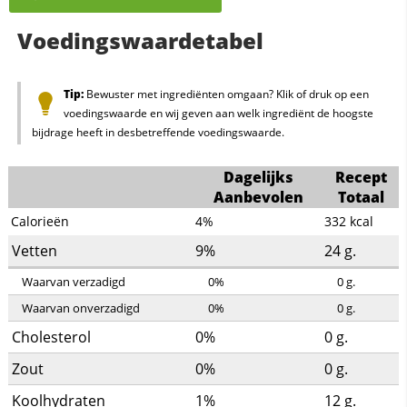
Voedingswaardetabel
Tip:
Bewuster met ingrediënten omgaan? Klik of druk op een
voedingswaarde en wij geven aan welk ingrediënt de hoogste
bijdrage heeft in desbetreffende voedingswaarde.
Dagelijks
Recept
Aanbevolen
Totaal
Calorieën
4%
332
kcal
Vetten
9%
24
g.
Waarvan verzadigd
0%
0
g.
Waarvan onverzadigd
0%
0
g.
Cholesterol
0%
0
g.
Zout
0%
0
g.
Koolhydraten
1%
12
g.