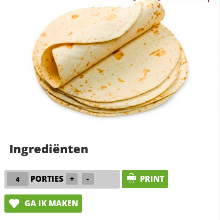
Ingrediënten
PORTIES
+
-
PRINT
GA IK MAKEN