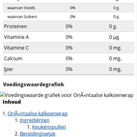
waarvan Vezels
0%
0
g.
waarvan Suikers
0%
0
g.
Proteinen
0%
0
g.
Vitamine A
0%
0
µg.
Vitamine C
0%
0
mg.
Calcium
0%
0
mg.
Ijzer
0%
0
mg.
Voedingswaardegrafiek
Inhoud
OriÃ«ntaalse kalkoenwrap
Ingrediënten
Keukenspullen
Bereidingswijze