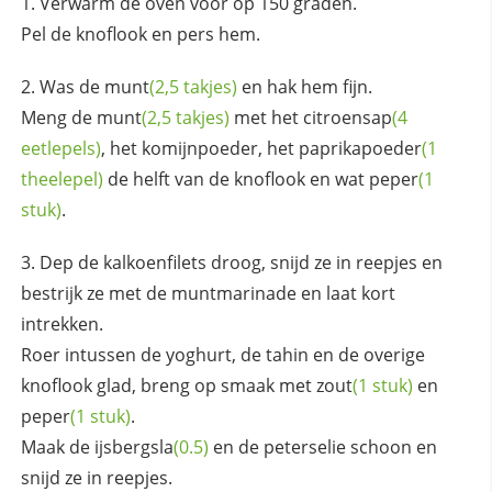
Verwarm de oven voor op 150 graden.
Pel de knoflook en pers hem.
Was de
munt
(2,5 takjes)
en hak hem fijn.
Meng de
munt
(2,5 takjes)
met het
citroensap
(4
eetlepels)
, het komijnpoeder, het
paprikapoeder
(1
theelepel)
de helft van de knoflook en wat
peper
(1
stuk)
.
Dep de kalkoenfilets droog, snijd ze in reepjes en
bestrijk ze met de muntmarinade en laat kort
intrekken.
Roer intussen de yoghurt, de tahin en de overige
knoflook glad, breng op smaak met
zout
(1 stuk)
en
peper
(1 stuk)
.
Maak de
ijsbergsla
(0.5)
en de peterselie schoon en
snijd ze in reepjes.