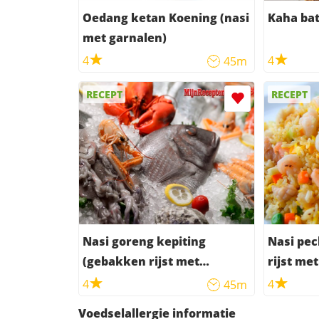
Oedang ketan Koening (nasi
Kaha bath
met garnalen)
4
4
45m
RECEPT
RECEPT
Nasi goreng kepiting
Nasi pe
(gebakken rijst met
rijst me
garnalen en krab)
4
4
45m
Voedselallergie informatie