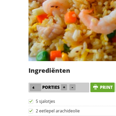
Ingrediënten
PORTIES
+
-
PRINT
5 sjalotjes
2 eetlepel arachideolie