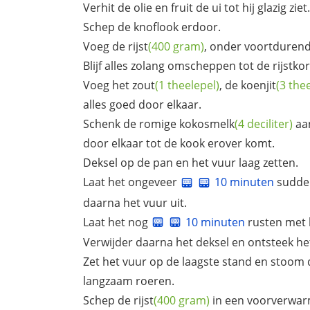
Verhit de olie en fruit de ui tot hij glazig ziet.
Schep de knoflook erdoor.
Voeg de
rijst
(400 gram)
, onder voortdurend
Blijf alles zolang omscheppen tot de rijstkorr
Voeg het
zout
(1 theelepel)
, de
koenjit
(3 the
alles goed door elkaar.
Schenk de romige
kokosmelk
(4 deciliter)
aa
door elkaar tot de kook erover komt.
Deksel op de pan en het vuur laag zetten.
Laat het ongeveer
10 minuten
sudder
daarna het vuur uit.
Laat het nog
10 minuten
rusten met 
Verwijder daarna het deksel en ontsteek he
Zet het vuur op de laagste stand en stoom
langzaam roeren.
Schep de
rijst
(400 gram)
in een voorverwa