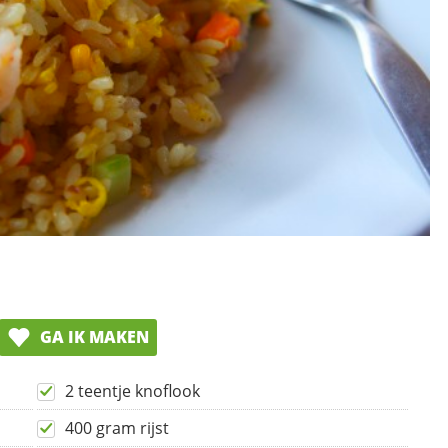
GA IK MAKEN
2 teentje knoflook
400 gram rijst