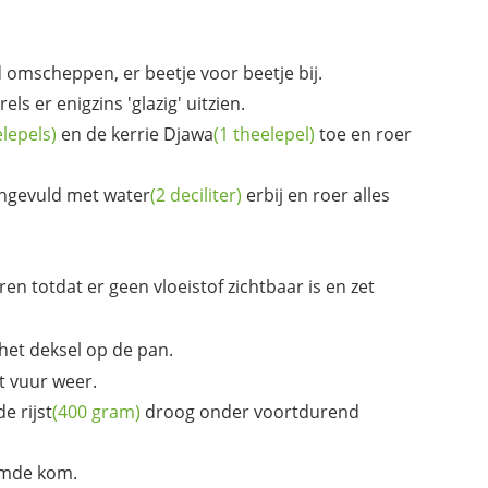
 omscheppen, er beetje voor beetje bij.
els er enigzins 'glazig' uitzien.
elepels)
en de
kerrie Djawa
(1 theelepel)
toe en roer
ngevuld met
water
(2 deciliter)
erbij en roer alles
en totdat er geen vloeistof zichtbaar is en zet
het deksel op de pan.
t vuur weer.
 de
rijst
(400 gram)
droog onder voortdurend
rmde kom.