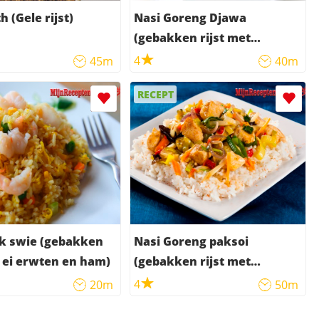
 (Gele rijst)
Nasi Goreng Djawa
(gebakken rijst met
sjalotjes)
4
45m
40m
RECEPT
ck swie (gebakken
Nasi Goreng paksoi
t ei erwten en ham)
(gebakken rijst met
kipfilets met paksoi)
4
20m
50m