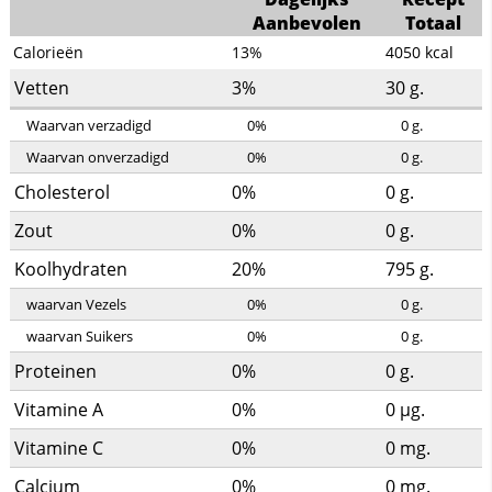
Aanbevolen
Totaal
Calorieën
13%
4050
kcal
Vetten
3%
30
g.
Waarvan verzadigd
0%
0
g.
Waarvan onverzadigd
0%
0
g.
Cholesterol
0%
0
g.
Zout
0%
0
g.
Koolhydraten
20%
795
g.
waarvan Vezels
0%
0
g.
waarvan Suikers
0%
0
g.
Proteinen
0%
0
g.
Vitamine A
0%
0
µg.
Vitamine C
0%
0
mg.
Calcium
0%
0
mg.