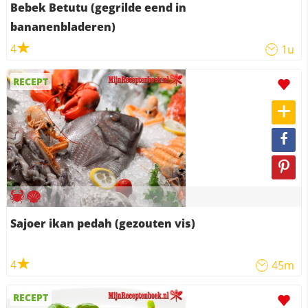
Bebek Betutu (gegrilde eend in
bananenbladeren)
4
1u
RECEPT
Sajoer ikan pedah (gezouten vis)
4
45m
RECEPT