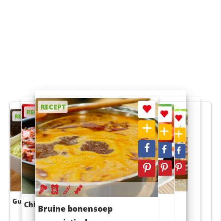
RECEPT
RECEPT
RECEPT
RECEPT
RECEPT
Guacamole
Pruimentaart met kaneel
Chili con carne
Sushi rijstsalade
Bruine bonensoep
maaltijdsalade