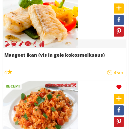
Mangoet ikan (vis in gele kokosmelksaus)
4
45m
RECEPT