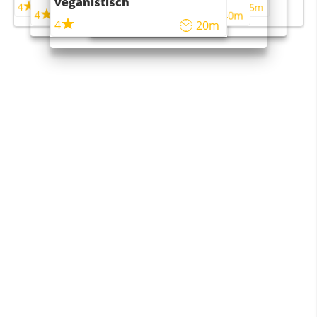
veganistisch
4
4
5m
55m
4
4
45m
40m
4
20m