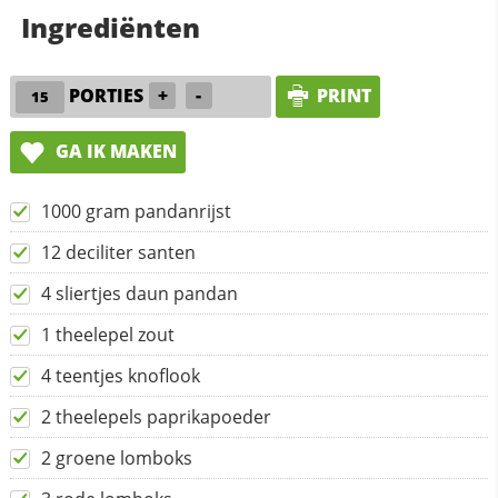
Ingrediënten
PORTIES
+
-
PRINT
GA IK MAKEN
1000 gram pandanrijst
12 deciliter santen
4 sliertjes daun pandan
1 theelepel zout
4 teentjes knoflook
2 theelepels paprikapoeder
2 groene lomboks