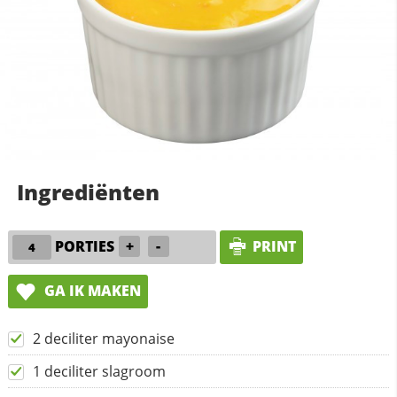
Ingrediënten
PORTIES
+
-
PRINT
GA IK MAKEN
2 deciliter mayonaise
1 deciliter slagroom