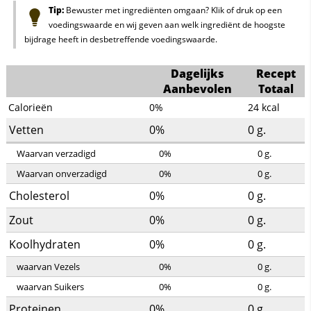
Tip:
Bewuster met ingrediënten omgaan? Klik of druk op een
voedingswaarde en wij geven aan welk ingrediënt de hoogste
bijdrage heeft in desbetreffende voedingswaarde.
Dagelijks
Recept
Aanbevolen
Totaal
Calorieën
0%
24
kcal
Vetten
0%
0
g.
Waarvan verzadigd
0%
0
g.
Waarvan onverzadigd
0%
0
g.
Cholesterol
0%
0
g.
Zout
0%
0
g.
Koolhydraten
0%
0
g.
waarvan Vezels
0%
0
g.
waarvan Suikers
0%
0
g.
Proteinen
0%
0
g.