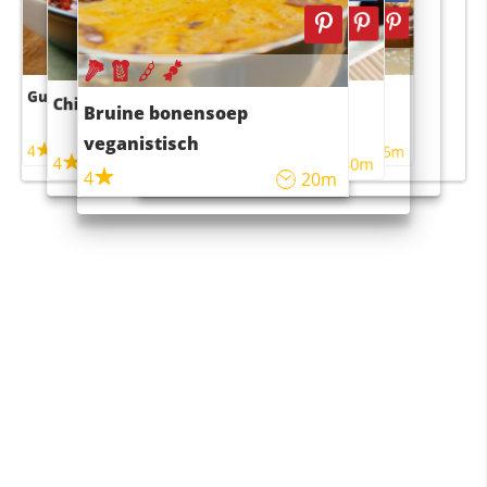
Guacamole
Pruimentaart met kaneel
Chili con carne
Sushi rijstsalade
Bruine bonensoep
maaltijdsalade
veganistisch
4
4
5m
55m
4
4
45m
40m
4
20m