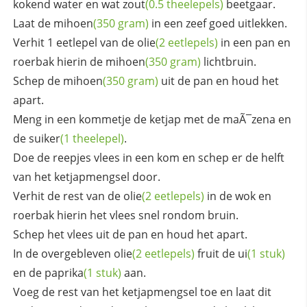
kokend water en wat
zout
(0.5 theelepels)
beetgaar.
Laat de
mihoen
(350 gram)
in een zeef goed uitlekken.
Verhit 1 eetlepel van de
olie
(2 eetlepels)
in een pan en
roerbak hierin de
mihoen
(350 gram)
lichtbruin.
Schep de
mihoen
(350 gram)
uit de pan en houd het
apart.
Meng in een kommetje de ketjap met de maÃ¯zena en
de
suiker
(1 theelepel)
.
Doe de reepjes vlees in een kom en schep er de helft
van het ketjapmengsel door.
Verhit de rest van de
olie
(2 eetlepels)
in de wok en
roerbak hierin het vlees snel rondom bruin.
Schep het vlees uit de pan en houd het apart.
In de overgebleven
olie
(2 eetlepels)
fruit de
ui
(1 stuk)
en de
paprika
(1 stuk)
aan.
Voeg de rest van het ketjapmengsel toe en laat dit