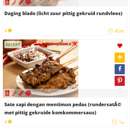
Daging blado (licht zuur pittig gekruid rundvlees)
4
45m
RECEPT
Sate sapi dengan mentimun pedas (rundersatÃ©
met pittig gekruide komkommersaus)
4
1u