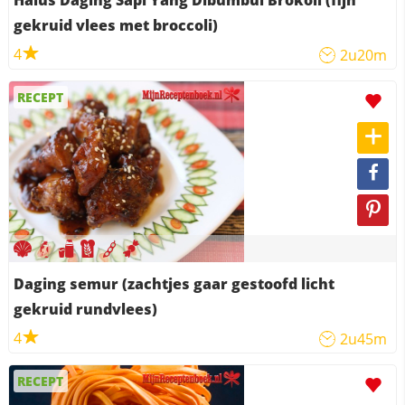
Halus Daging Sapi Yang Dibumbui Brokoli (fijn
gekruid vlees met broccoli)
4
2u20m
RECEPT
Daging semur (zachtjes gaar gestoofd licht
gekruid rundvlees)
4
2u45m
RECEPT