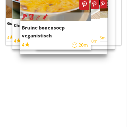
Guacamole
Pruimentaart met kaneel
Chili con carne
Sushi rijstsalade
Bruine bonensoep
maaltijdsalade
veganistisch
4
4
5m
55m
4
4
45m
40m
4
20m