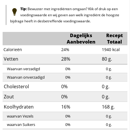
Tip:
Bewuster met ingrediënten omgaan? Klik of druk op een
voedingswaarde en wij geven aan welk ingrediënt de hoogste
bijdrage heeft in desbetreffende voedingswaarde.
Dagelijks
Recept
Aanbevolen
Totaal
Calorieën
24%
1940
kcal
Vetten
28%
80
g.
Waarvan verzadigd
0%
0
g.
Waarvan onverzadigd
0%
0
g.
Cholesterol
0%
0
g.
Zout
0%
0
g.
Koolhydraten
16%
168
g.
waarvan Vezels
0%
0
g.
waarvan Suikers
0%
0
g.