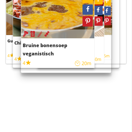
Guacamole
Pruimentaart met kaneel
Chili con carne
Sushi rijstsalade
Bruine bonensoep
maaltijdsalade
veganistisch
4
4
5m
55m
4
4
45m
40m
4
20m