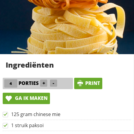
Ingrediënten
PORTIES
+
-
PRINT
GA IK MAKEN
125 gram chinese mie
1 struik paksoi