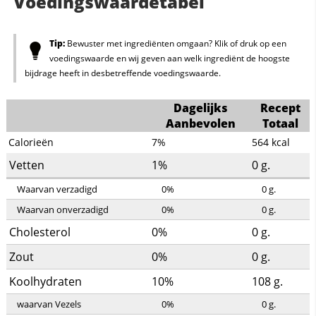
Voedingswaardetabel
Tip:
Bewuster met ingrediënten omgaan? Klik of druk op een
voedingswaarde en wij geven aan welk ingrediënt de hoogste
bijdrage heeft in desbetreffende voedingswaarde.
Dagelijks
Recept
Aanbevolen
Totaal
Calorieën
7%
564
kcal
Vetten
1%
0
g.
Waarvan verzadigd
0%
0
g.
Waarvan onverzadigd
0%
0
g.
Cholesterol
0%
0
g.
Zout
0%
0
g.
Koolhydraten
10%
108
g.
waarvan Vezels
0%
0
g.