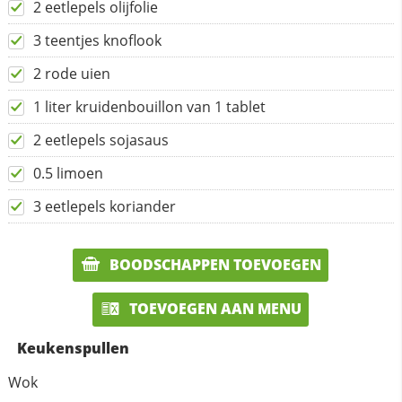
2 eetlepels olijfolie
3 teentjes knoflook
2 rode uien
1 liter kruidenbouillon van 1 tablet
2 eetlepels sojasaus
0.5 limoen
3 eetlepels koriander
BOODSCHAPPEN TOEVOEGEN
TOEVOEGEN AAN MENU
Keukenspullen
Wok