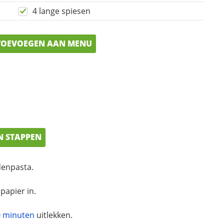
4 lange spiesen
OEVOEGEN AAN MENU
N STAPPEN
denpasta.
papier in.
0 minuten
uitlekken.