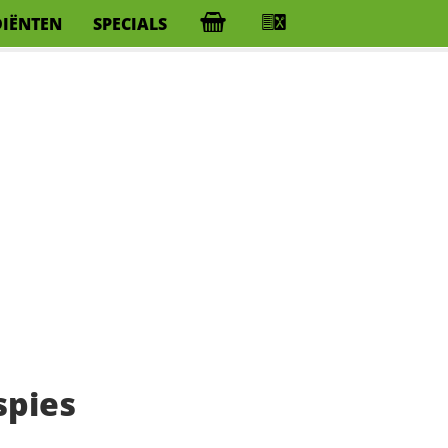
DIËNTEN
SPECIALS
spies