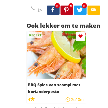
25
25
25
Ook lekker om te maken
RECEPT
BBQ Spies van scampi met
korianderpesto
4
2u10m