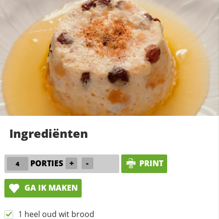
Ingrediënten
PORTIES
+
-
PRINT
GA IK MAKEN
1 heel oud wit brood