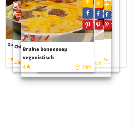
Guacamole
Pruimentaart met kaneel
Chili con carne
Sushi rijstsalade
Bruine bonensoep
maaltijdsalade
veganistisch
4
4
5m
55m
4
4
45m
40m
4
20m