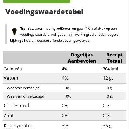
Voedingswaardetabel
Tip:
Bewuster met ingrediënten omgaan? Klik of druk op een
voedingswaarde en wij geven aan welk ingrediënt de hoogste
bijdrage heeft in desbetreffende voedingswaarde.
Dagelijks
Recept
Aanbevolen
Totaal
Calorieën
4%
364
kcal
Vetten
4%
12
g.
Waarvan verzadigd
0%
0
g.
Waarvan onverzadigd
0%
0
g.
Cholesterol
0%
0
g.
Zout
0%
0
g.
Koolhydraten
3%
36
g.