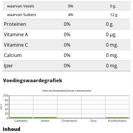
waarvan Vezels
0%
0
g.
waarvan Suikers
4%
12
g.
Proteinen
0%
0
g.
Vitamine A
0%
0
µg.
Vitamine C
0%
0
mg.
Calcium
0%
0
mg.
Ijzer
0%
0
mg.
Voedingswaardegrafiek
Inhoud