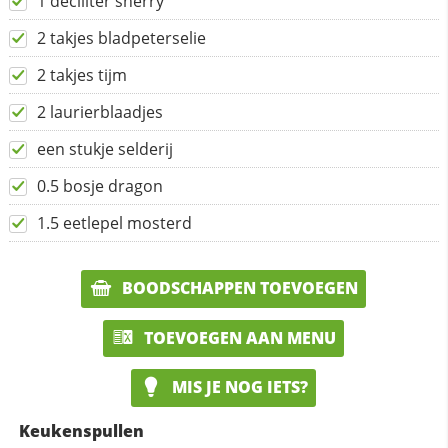
1 deciliter sherry
2 takjes bladpeterselie
2 takjes tijm
2 laurierblaadjes
een stukje selderij
0.5 bosje dragon
1.5 eetlepel mosterd
BOODSCHAPPEN TOEVOEGEN
TOEVOEGEN AAN MENU
MIS JE NOG IETS?
Keukenspullen