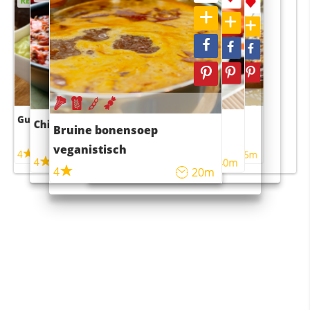
RECEPT
RECEPT
Guacamole
Pruimentaart met kaneel
Chili con carne
Sushi rijstsalade
Bruine bonensoep
maaltijdsalade
veganistisch
4
4
5m
55m
4
4
45m
40m
4
20m