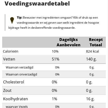
Voedingswaardetabel
Tip:
Bewuster met ingrediënten omgaan? Klik of druk op een
voedingswaarde en wij geven aan welk ingrediënt de hoogste
bijdrage heeft in desbetreffende voedingswaarde.
Dagelijks
Recept
Aanbevolen
Totaal
Calorieën
10%
824
kcal
Vetten
51%
140
g.
Waarvan verzadigd
0%
0
g.
Waarvan onverzadigd
0%
0
g.
Cholesterol
0%
0
g.
Zout
0%
0
g.
Koolhydraten
1%
16
g.
waarvan Vezels
0%
0
g.