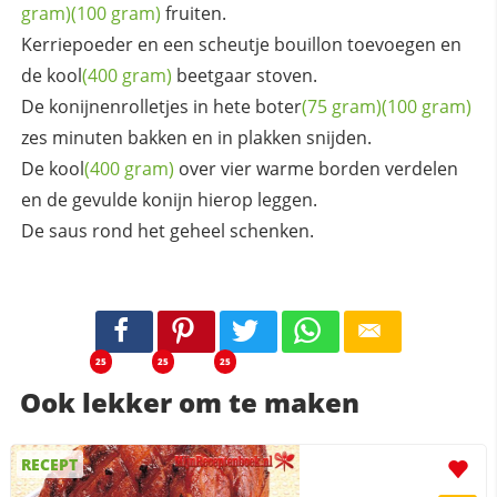
gram)
(100 gram)
fruiten.
Kerriepoeder en een scheutje bouillon toevoegen en
de
kool
(400 gram)
beetgaar stoven.
De konijnenrolletjes in hete
boter
(75 gram)
(100 gram)
zes minuten bakken en in plakken snijden.
De
kool
(400 gram)
over vier warme borden verdelen
en de gevulde konijn hierop leggen.
De saus rond het geheel schenken.
25
25
25
Ook lekker om te maken
RECEPT