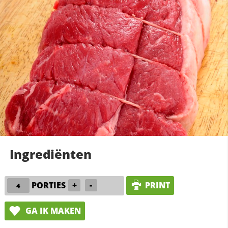
Ingrediënten
PORTIES
+
-
PRINT
GA IK MAKEN