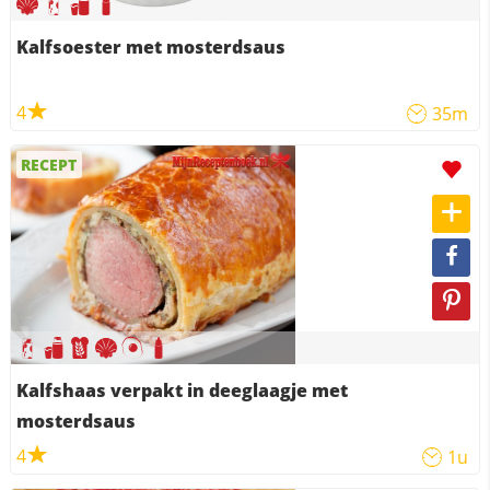
Kalfsoester met mosterdsaus
4
35m
RECEPT
Kalfshaas verpakt in deeglaagje met
mosterdsaus
4
1u