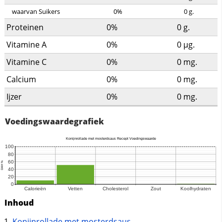
waarvan Suikers
0%
0
g.
Proteinen
0%
0
g.
Vitamine A
0%
0
µg.
Vitamine C
0%
0
mg.
Calcium
0%
0
mg.
Ijzer
0%
0
mg.
Voedingswaardegrafiek
Inhoud
Konijnrollade met mosterdsaus