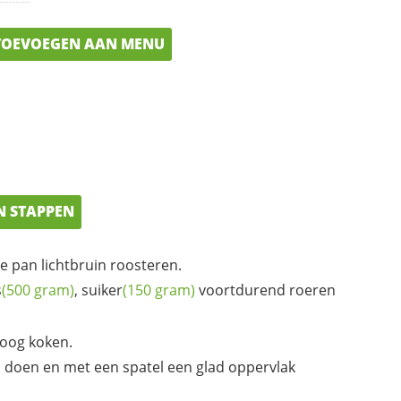
OEVOEGEN AAN MENU
N STAPPEN
e pan lichtbruin roosteren.
s
(500 gram)
,
suiker
(150 gram)
voortdurend roeren
oog koken.
in doen en met een spatel een glad oppervlak