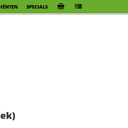
DIËNTEN
SPECIALS
ek)