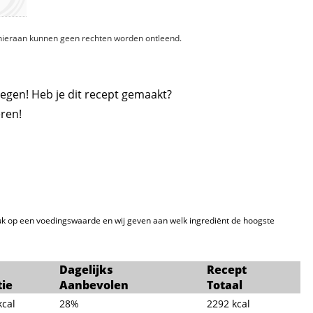
, hieraan kunnen geen rechten worden ontleend.
egen! Heb je dit recept gemaakt?
ren!
k op een voedingswaarde en wij geven aan welk ingrediënt de hoogste
Dagelijks
Recept
tie
Aanbevolen
Totaal
kcal
28%
2292
kcal