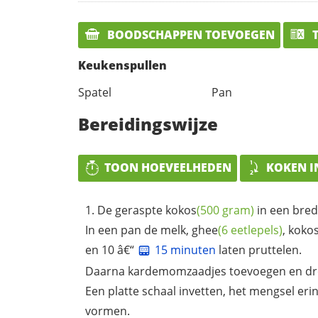
BOODSCHAPPEN TOEVOEGEN
T
Keukenspullen
Spatel
Pan
Bereidingswijze
TOON HOEVEELHEDEN
KOKEN I
De geraspte
kokos
(500 gram)
in een bred
In een pan de melk,
ghee
(6 eetlepels)
,
koko
en 10 â€“
15 minuten
laten pruttelen.
Daarna kardemomzaadjes toevoegen en dr
Een platte schaal invetten, het mengsel er
vormen.