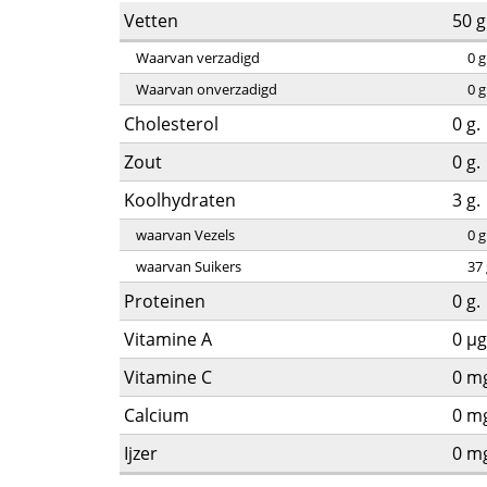
Vetten
50
g
Waarvan verzadigd
0
g
Waarvan onverzadigd
0
g
Cholesterol
0
g.
Zout
0
g.
Koolhydraten
3
g.
waarvan Vezels
0
g
waarvan Suikers
37
Proteinen
0
g.
Vitamine A
0
µg
Vitamine C
0
mg
Calcium
0
mg
Ijzer
0
mg