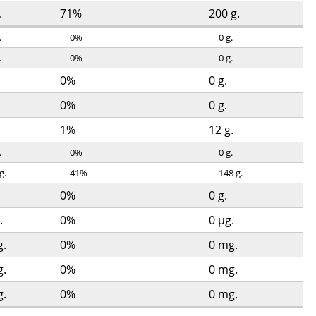
.
71%
200
g.
.
0%
0
g.
.
0%
0
g.
0%
0
g.
0%
0
g.
1%
12
g.
.
0%
0
g.
g.
41%
148
g.
0%
0
g.
.
0%
0
µg.
.
0%
0
mg.
.
0%
0
mg.
.
0%
0
mg.