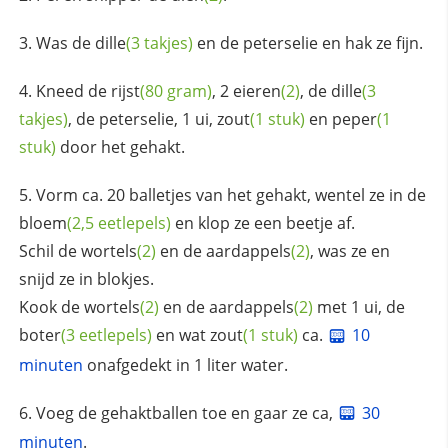
Was de
dille
(3 takjes)
en de peterselie en hak ze fijn.
Kneed de
rijst
(80 gram)
, 2
eieren
(2)
, de
dille
(3
takjes)
, de peterselie, 1 ui,
zout
(1 stuk)
en
peper
(1
stuk)
door het gehakt.
Vorm ca. 20 balletjes van het gehakt, wentel ze in de
bloem
(2,5 eetlepels)
en klop ze een beetje af.
Schil de
wortels
(2)
en de
aardappels
(2)
, was ze en
snijd ze in blokjes.
Kook de
wortels
(2)
en de
aardappels
(2)
met 1 ui, de
boter
(3 eetlepels)
en wat
zout
(1 stuk)
ca.
10
minuten
onafgedekt in 1 liter water.
Voeg de gehaktballen toe en gaar ze ca,
30
minuten
.