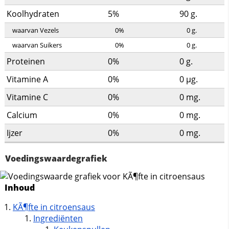
Koolhydraten
5%
90
g.
waarvan Vezels
0%
0
g.
waarvan Suikers
0%
0
g.
Proteinen
0%
0
g.
Vitamine A
0%
0
µg.
Vitamine C
0%
0
mg.
Calcium
0%
0
mg.
Ijzer
0%
0
mg.
Voedingswaardegrafiek
Inhoud
KÃ¶fte in citroensaus
Ingrediënten