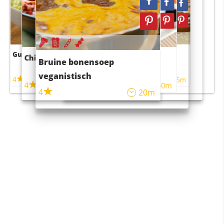
Guacamole
Pruimentaart met kaneel
Chili con carne
Sushi rijstsalade
Bruine bonensoep
maaltijdsalade
veganistisch
4
4
5m
55m
4
4
45m
40m
4
20m