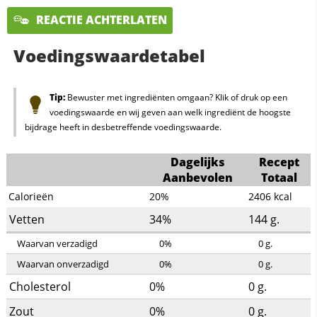
REACTIE ACHTERLATEN
Voedingswaardetabel
Tip:
Bewuster met ingrediënten omgaan? Klik of druk op een
voedingswaarde en wij geven aan welk ingrediënt de hoogste
bijdrage heeft in desbetreffende voedingswaarde.
Dagelijks
Recept
Aanbevolen
Totaal
Calorieën
20%
2406
kcal
Vetten
34%
144
g.
Waarvan verzadigd
0%
0
g.
Waarvan onverzadigd
0%
0
g.
Cholesterol
0%
0
g.
Zout
0%
0
g.