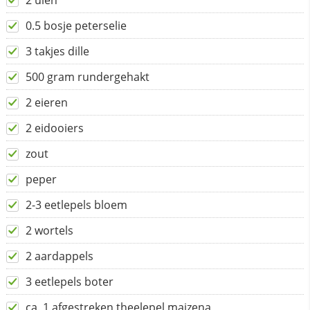
2 uien
0.5 bosje peterselie
3 takjes dille
500 gram rundergehakt
2 eieren
2 eidooiers
zout
peper
2-3 eetlepels bloem
2 wortels
2 aardappels
3 eetlepels boter
ca. 1 afgestreken theelepel maizena