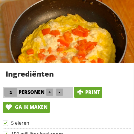
Ingrediënten
PERSONEN
+
-
PRINT
GA IK MAKEN
5 eieren