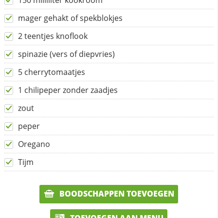
150 milliliter kookroom
mager gehakt of spekblokjes
2 teentjes knoflook
spinazie (vers of diepvries)
5 cherrytomaatjes
1 chilipeper zonder zaadjes
zout
peper
Oregano
Tijm
BOODSCHAPPEN TOEVOEGEN
TOEVOEGEN AAN MENU