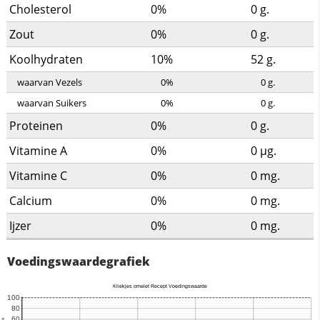
Cholesterol
0%
0
g.
Zout
0%
0
g.
Koolhydraten
10%
52
g.
waarvan Vezels
0%
0
g.
waarvan Suikers
0%
0
g.
Proteinen
0%
0
g.
Vitamine A
0%
0
µg.
Vitamine C
0%
0
mg.
Calcium
0%
0
mg.
Ijzer
0%
0
mg.
Voedingswaardegrafiek