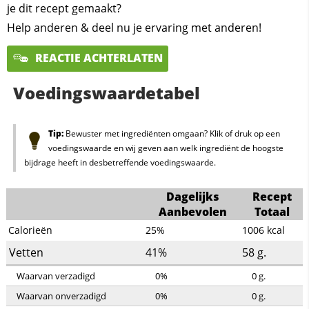
je dit recept gemaakt?
Help anderen & deel nu je ervaring met anderen!
REACTIE ACHTERLATEN
Voedingswaardetabel
Tip:
Bewuster met ingrediënten omgaan? Klik of druk op een
voedingswaarde en wij geven aan welk ingrediënt de hoogste
bijdrage heeft in desbetreffende voedingswaarde.
Dagelijks
Recept
Aanbevolen
Totaal
Calorieën
25%
1006
kcal
Vetten
41%
58
g.
Waarvan verzadigd
0%
0
g.
Waarvan onverzadigd
0%
0
g.