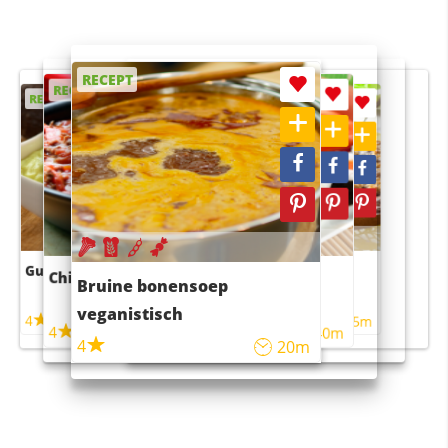
RECEPT
RECEPT
RECEPT
RECEPT
RECEPT
Guacamole
Pruimentaart met kaneel
Chili con carne
Sushi rijstsalade
Bruine bonensoep
maaltijdsalade
veganistisch
4
4
5m
55m
4
4
45m
40m
4
20m