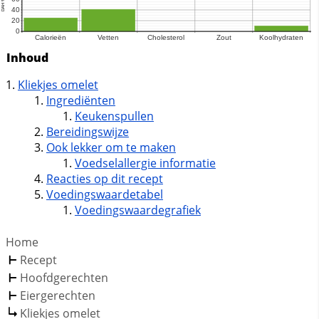
Inhoud
Kliekjes omelet
Ingrediënten
Keukenspullen
Bereidingswijze
Ook lekker om te maken
Voedselallergie informatie
Reacties op dit recept
Voedingswaardetabel
Voedingswaardegrafiek
Home
Recept
Hoofdgerechten
Eiergerechten
Kliekjes omelet