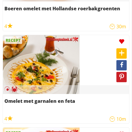
Boeren omelet met Hollandse roerbakgroenten
4
30m
RECEPT
Omelet met garnalen en feta
4
10m