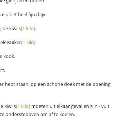
kke gietijzeren bodem.
asp het heel fijn (bijv.
ij de
kiwi's
(1 kilo)
.
eleisuiker
(1 kilo)
.
e kook.
rt.
aar hebt staan, op een schone doek met de opening
de
kiwi's
(1 kilo)
moeten uit elkaar gevallen zijn - vult
 ze ondersteboven om af te koelen.