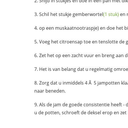
Snijd in stukjes en doe in een pan met di
Schil het stukje
gemberwortel
(1 stuk)
en r
op een muskaatnootraspje) en doe het b
Voeg het citroensap toe en tenslotte de
g
Zet het op een zacht vuur en breng aan d
Het is van belang dat u regelmatig omroe
Zorg dat u inmiddels 4 Ã 5 jampotten kl
naar beneden.
Als de jam de goede consistentie heeft - 
u de potten, schroeft de deksel erop en zet