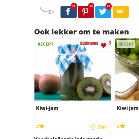
25
25
25
Ook lekker om te maken
RECEPT
RECEPT
Kiwi-jam
Kiwi jam
4
4
30m