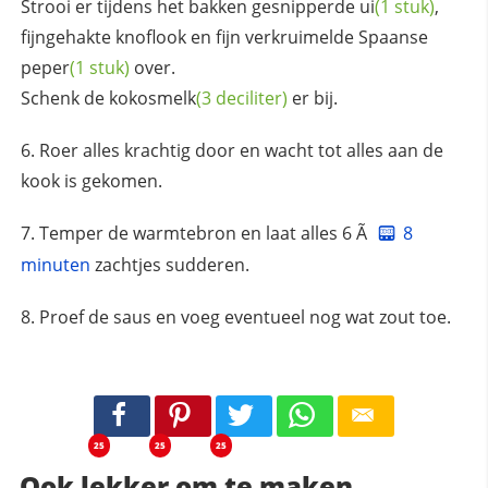
Strooi er tijdens het bakken gesnipperde
ui
(1 stuk)
,
fijngehakte knoflook en fijn verkruimelde
Spaanse
peper
(1 stuk)
over.
Schenk de
kokosmelk
(3 deciliter)
er bij.
Roer alles krachtig door en wacht tot alles aan de
kook is gekomen.
Temper de warmtebron en laat alles 6 Ã
8
minuten
zachtjes sudderen.
Proef de saus en voeg eventueel nog wat zout toe.
25
25
25
Ook lekker om te maken