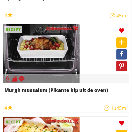
4
45m
RECEPT
Murgh mussalum (Pikante kip uit de oven)
4
1u45m
RECEPT