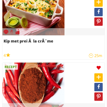
Kip met prei Ã la crÃ¨me
4
25m
RECEPT