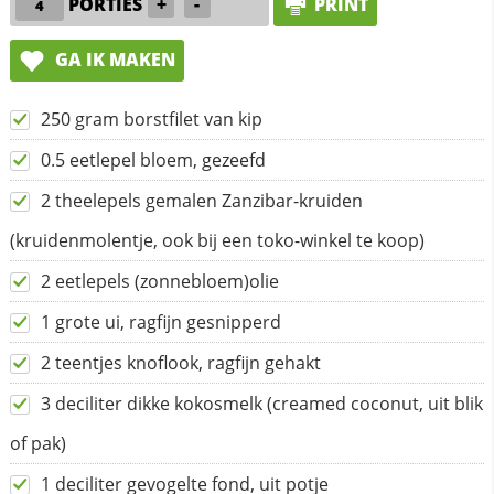
PORTIES
+
-
PRINT
GA IK MAKEN
250 gram borstfilet van kip
0.5 eetlepel bloem, gezeefd
2 theelepels gemalen Zanzibar-kruiden
(kruidenmolentje, ook bij een toko-winkel te koop)
2 eetlepels (zonnebloem)olie
1 grote ui, ragfijn gesnipperd
2 teentjes knoflook, ragfijn gehakt
3 deciliter dikke kokosmelk (creamed coconut, uit blik
of pak)
1 deciliter gevogelte fond, uit potje