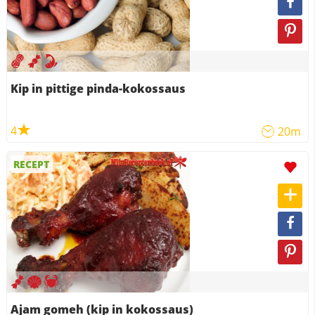
Kip in pittige pinda-kokossaus
4
20m
RECEPT
Ajam gomeh (kip in kokossaus)