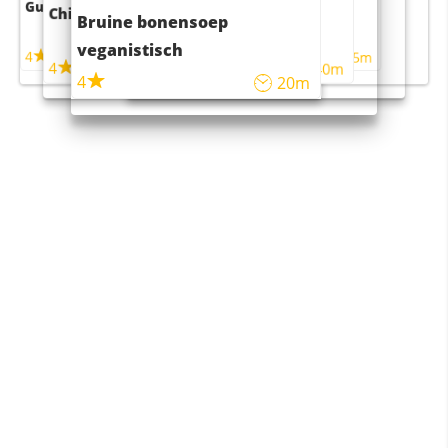
Guacamole
Pruimentaart met kaneel
Chili con carne
Sushi rijstsalade
Bruine bonensoep
maaltijdsalade
veganistisch
4
4
5m
55m
4
4
45m
40m
4
20m