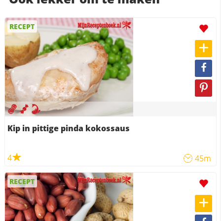
RECEPT
Kip in pittige pinda kokossaus
4
45m
RECEPT