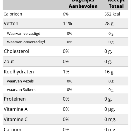
Aanbevolen
Totaal
Calorieën
6%
552
kcal
Vetten
11%
28
g.
Waarvan verzadigd
0%
0
g.
Waarvan onverzadigd
0%
0
g.
Cholesterol
0%
0
g.
Zout
0%
0
g.
Koolhydraten
1%
16
g.
waarvan Vezels
0%
0
g.
waarvan Suikers
0%
0
g.
Proteinen
0%
0
g.
Vitamine A
0%
0
µg.
Vitamine C
0%
0
mg.
Calcium
0%
0
mg.