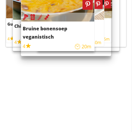
Guacamole
Pruimentaart met kaneel
Chili con carne
Sushi rijstsalade
Bruine bonensoep
maaltijdsalade
veganistisch
4
4
5m
55m
4
4
45m
40m
4
20m