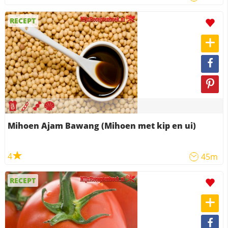
RECEPT
Mihoen Ajam Bawang (Mihoen met kip en ui)
4
45m
RECEPT