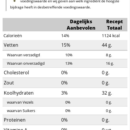
voedingswaarde en wij geven aan welk ingrediënt de hoogste
bijdrage heeft in desbetreffende voedingswaarde.
Dagelijks
Recept
Aanbevolen
Totaal
Calorieën
14%
1124
kcal
Vetten
15%
44
g.
Waarvan verzadigd
10%
8
g.
Waarvan onverzadigd
13%
16
g.
Cholesterol
0%
0
g.
Zout
0%
0
g.
Koolhydraten
3%
32
g.
waarvan Vezels
0%
0
g.
waarvan Suikers
0%
0
g.
Proteinen
0%
0
g.
Vitamine A
0%
0
µg.