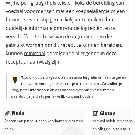
Wij helpen graag thuiskoks en koks de bereiding van
voedsel voor mensen met een voedselallergie of een
bewuste levensstijl gemakkelijker te maken door
duidelijke informatie omtrent de ingrediënten te
verschaffen. Op basis van de ingredieënten die
gebruikt worden om dit recept te kunnen bereiden,
kunnen
minimaal
de volgende allergenen in deze
receptuur aanwezig zijn:
Tip:
Klik op de dikgedrukte dieëten/allergieën om aan te geven
met welke voedingsrestricties je te maken hebt. We zullen je
(nog) beter informeren en ons aanbod dynamisch afstemmen
waardoor je je dieët gemakkelijk kunt aanhouden.
Pinda
Gluten
Sporen van pinda kunnen voorkomen in
sambal
sambal oelek
kan sporen 
oelek
en
Allergie in
sojasaus