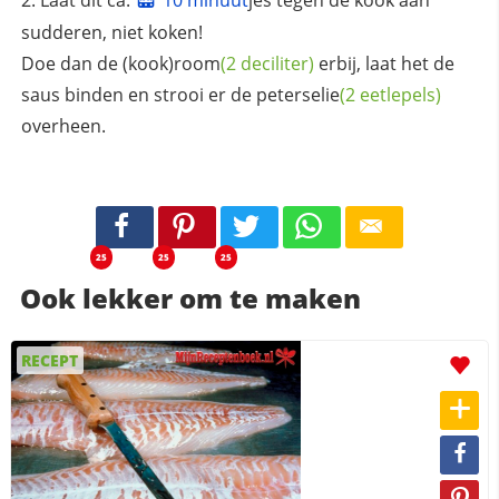
sudderen, niet koken!
Doe dan de (kook)
room
(2 deciliter)
erbij, laat het de
saus binden en strooi er de
peterselie
(2 eetlepels)
overheen.
25
25
25
Ook lekker om te maken
RECEPT