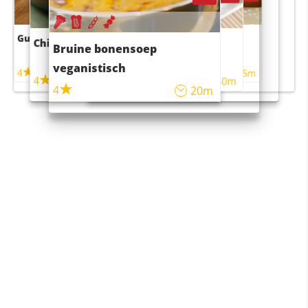
Guacamole
Pruimentaart met kaneel
Chili con carne
Sushi rijstsalade
Bruine bonensoep
maaltijdsalade
veganistisch
4
4
5m
55m
4
4
45m
40m
4
20m