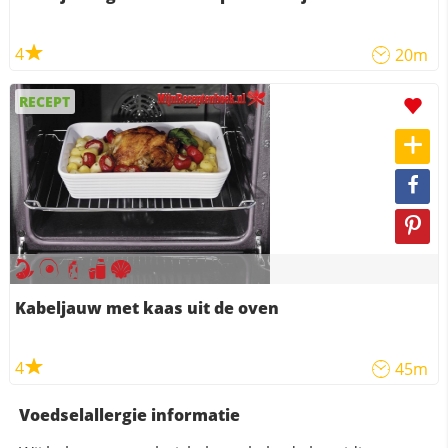
4
20m
RECEPT
Kabeljauw met kaas uit de oven
4
45m
Voedselallergie informatie