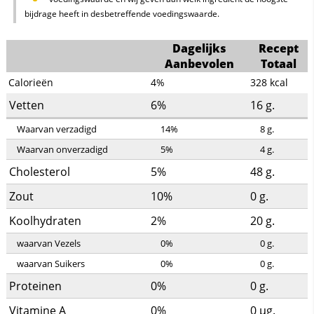
bijdrage heeft in desbetreffende voedingswaarde.
Dagelijks
Recept
Aanbevolen
Totaal
Calorieën
4%
328
kcal
Vetten
6%
16
g.
Waarvan verzadigd
14%
8
g.
Waarvan onverzadigd
5%
4
g.
Cholesterol
5%
48
g.
Zout
10%
0
g.
Koolhydraten
2%
20
g.
waarvan Vezels
0%
0
g.
waarvan Suikers
0%
0
g.
Proteinen
0%
0
g.
Vitamine A
0%
0
µg.