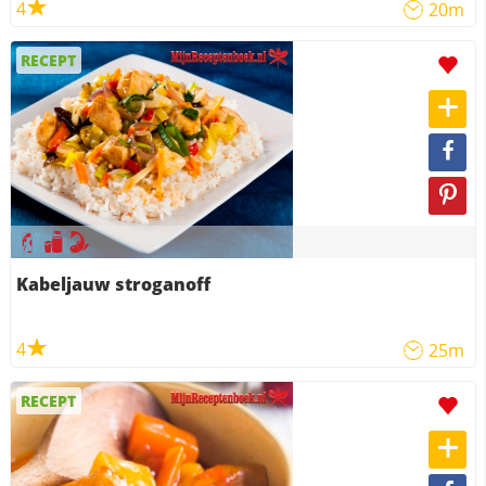
4
20m
RECEPT
Kabeljauw stroganoff
4
25m
RECEPT