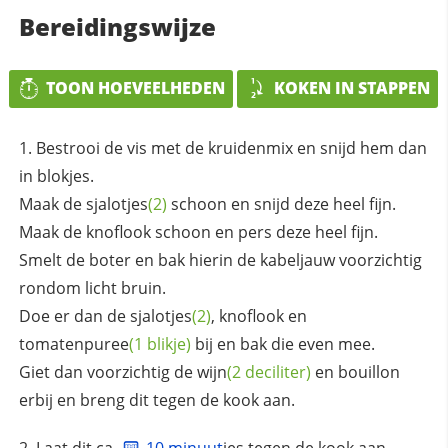
Bereidingswijze
TOON HOEVEELHEDEN
KOKEN IN STAPPEN
Bestrooi de vis met de kruidenmix en snijd hem dan
in blokjes.
Maak de
sjalotjes
(2)
schoon en snijd deze heel fijn.
Maak de knoflook schoon en pers deze heel fijn.
Smelt de boter en bak hierin de kabeljauw voorzichtig
rondom licht bruin.
Doe er dan de
sjalotjes
(2)
, knoflook en
tomatenpuree
(1 blikje)
bij en bak die even mee.
Giet dan voorzichtig de
wijn
(2 deciliter)
en bouillon
erbij en breng dit tegen de kook aan.
Laat dit ca.
10 minuut
jes tegen de kook aan