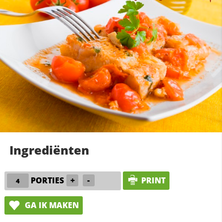
Ingrediënten
PORTIES
+
-
PRINT
GA IK MAKEN