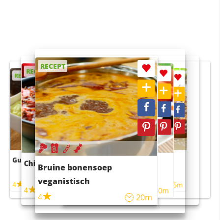
RECEPT
RECEPT
RECEPT
RECEPT
RECEPT
Guacamole
Pruimentaart met kaneel
Chili con carne
Sushi rijstsalade
Bruine bonensoep
maaltijdsalade
veganistisch
4
4
5m
55m
4
4
45m
40m
4
20m