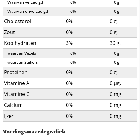
Waarvan verzadigd
0%
0
g.
Waarvan onverzadigd
0%
0
g.
Cholesterol
0%
0
g.
Zout
0%
0
g.
Koolhydraten
3%
36
g.
waarvan Vezels
0%
0
g.
waarvan Suikers
0%
0
g.
Proteinen
0%
0
g.
Vitamine A
0%
0
µg.
Vitamine C
0%
0
mg.
Calcium
0%
0
mg.
Ijzer
0%
0
mg.
Voedingswaardegrafiek