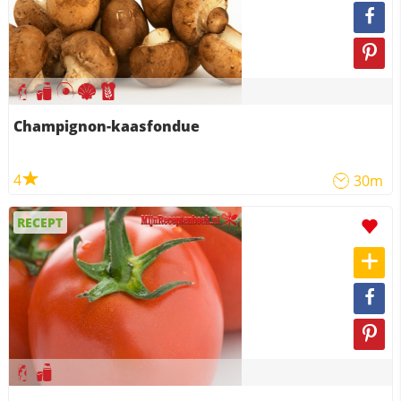
Champignon-kaasfondue
4
30m
RECEPT