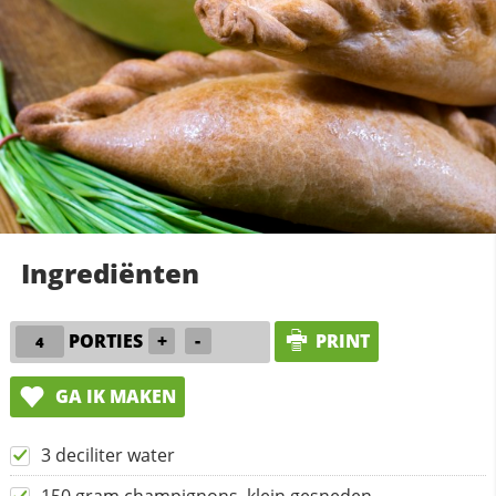
Ingrediënten
PORTIES
+
-
PRINT
GA IK MAKEN
3 deciliter water