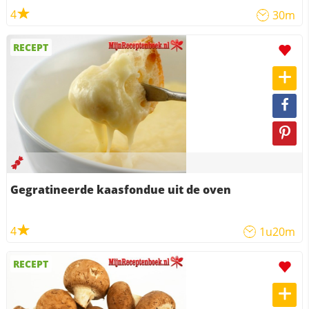
4
30m
RECEPT
Gegratineerde kaasfondue uit de oven
4
1u20m
RECEPT