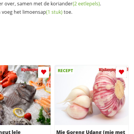
er over, samen met de
koriander
(2 eetlepels)
.
n voeg het
limoensap
(1 stuk)
toe.
RECEPT
gut lele
Mie Goreng Udang (mie met