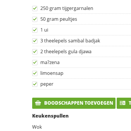
250 gram tijgergarnalen
50 gram peultjes
1 ui
3 theelepels sambal badjak
2 theelepels gula djawa
ma?zena
limoensap
peper
BOODSCHAPPEN TOEVOEGEN
T
Keukenspullen
Wok