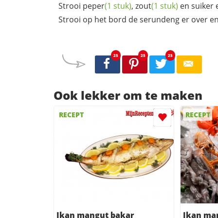
Strooi
peper
(1 stuk)
,
zout
(1 stuk)
en suiker 
Strooi op het bord de serundeng er over e
25
25
25
Ook lekker om te maken
RECEPT
RECEPT
Ikan mangut bakar
Ikan man