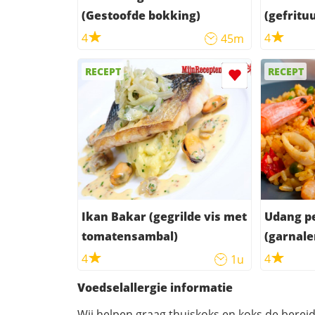
(Gestoofde bokking)
(gefritu
kokossa
4
4
45m
RECEPT
RECEPT
Ikan Bakar (gegrilde vis met
Udang p
tomatensambal)
(garnal
aardappe
4
4
1u
pittige s
Voedselallergie informatie
Wij helpen graag thuiskoks en koks de berei