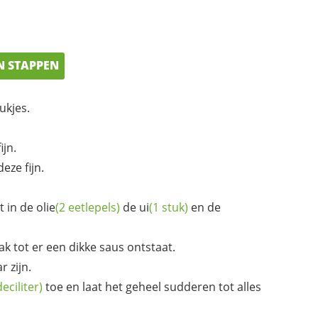
N STAPPEN
ukjes.
jn.
eze fijn.
t in de
olie
(2 eetlepels)
de
ui
(1 stuk)
en de
ak tot er een dikke saus ontstaat.
r zijn.
deciliter)
toe en laat het geheel sudderen tot alles