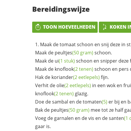
Bereidingswijze
TOON HOEVEELHEDEN
KOKEN I
Maak de tomaat schoon en snij deze in st
Maak de
peultjes
(50 gram)
schoon.
Maak de
ui
(1 stuk)
schoon en snipper deze fi
Maak de
knoflook
(2 tenen)
schoon en pers d
Hak de
koriander
(2 eetlepels)
fijn.
Verhit de
olie
(2 eetlepels)
in een wok en frui
knoflook
(2 tenen)
glazig.
Doe de sambal en de
tomaten
(5)
er bij en b
Bak de
peultjes
(50 gram)
mee tot ze half gaa
Voeg de garnalen en de vis en de
santen
(1 
gaar is.