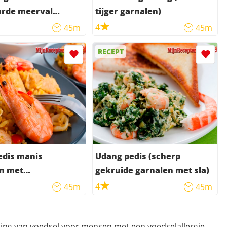
urde meerval
tijger garnalen)
usje)
4
45m
45m
RECEPT
edis manis
Udang pedis (scherp
en met
gekruide garnalen met sla)
lschijfjes in een
4
45m
45m
aus)
ding van voedsel voor mensen met een voedselallergie