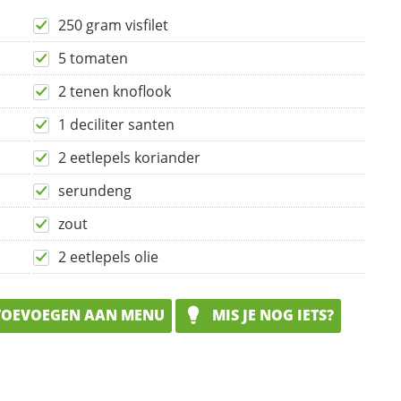
250 gram visfilet
5 tomaten
2 tenen knoflook
1 deciliter santen
2 eetlepels koriander
serundeng
zout
2 eetlepels olie
OEVOEGEN AAN MENU
MIS JE NOG IETS?