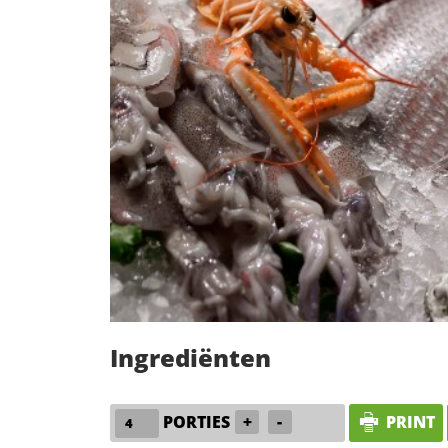
Ingrediënten
PORTIES
+
-
PRINT