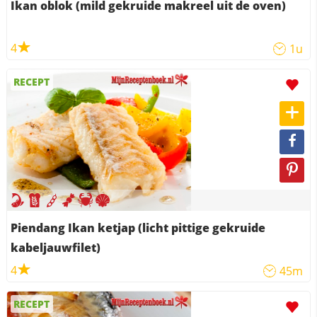
Ikan oblok (mild gekruide makreel uit de oven)
4
1u
RECEPT
Piendang Ikan ketjap (licht pittige gekruide
kabeljauwfilet)
4
45m
RECEPT