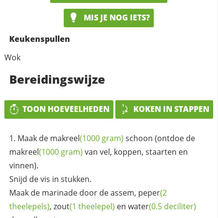
MIS JE NOG IETS?
Keukenspullen
Wok
Bereidingswijze
TOON HOEVEELHEDEN
KOKEN IN STAPPEN
Maak de
makreel
(1000 gram)
schoon (ontdoe de
makreel
(1000 gram)
van vel, koppen, staarten en
vinnen).
Snijd de vis in stukken.
Maak de marinade door de assem,
peper
(2
theelepels)
,
zout
(1 theelepel)
en
water
(0.5 deciliter)