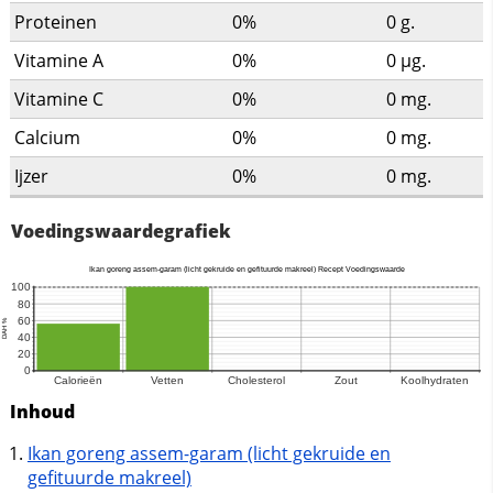
Proteinen
0%
0
g.
Vitamine A
0%
0
µg.
Vitamine C
0%
0
mg.
Calcium
0%
0
mg.
Ijzer
0%
0
mg.
Voedingswaardegrafiek
Inhoud
Ikan goreng assem-garam (licht gekruide en
gefituurde makreel)