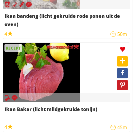
Ikan bandeng (licht gekruide rode ponen uit de
oven)
4
50m
RECEPT
Ikan Bakar (licht mildgekruide tonijn)
4
45m