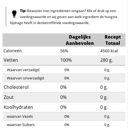
Tip:
Bewuster met ingrediënten omgaan? Klik of druk op een
voedingswaarde en wij geven aan welk ingrediënt de hoogste
bijdrage heeft in desbetreffende voedingswaarde.
Dagelijks
Recept
Aanbevolen
Totaal
Calorieën
56%
4560
kcal
Vetten
100%
280
g.
Waarvan verzadigd
0%
0
g.
Waarvan onverzadigd
0%
0
g.
Cholesterol
0%
0
g.
Zout
0%
0
g.
Koolhydraten
0%
0
g.
waarvan Vezels
0%
0
g.
waarvan Suikers
0%
0
g.