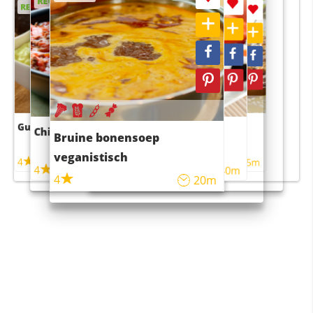
RECEPT
RECEPT
RECEPT
RECEPT
Guacamole
Pruimentaart met kaneel
Chili con carne
Sushi rijstsalade
Bruine bonensoep
maaltijdsalade
veganistisch
4
4
5m
55m
4
4
45m
40m
4
20m