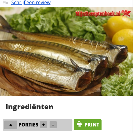
Schrijf een review
Ingrediënten
PORTIES
+
-
PRINT