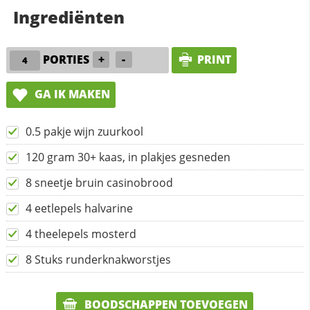
Ingrediënten
PORTIES
+
-
PRINT
GA IK MAKEN
0.5 pakje wijn zuurkool
120 gram 30+ kaas, in plakjes gesneden
8 sneetje bruin casinobrood
4 eetlepels halvarine
4 theelepels mosterd
8 Stuks runderknakworstjes
BOODSCHAPPEN TOEVOEGEN