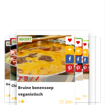
RECEPT
RECEPT
RECEPT
RECEPT
RECEPT
Guacamole
Pruimentaart met kaneel
Chili con carne
Sushi rijstsalade
Bruine bonensoep
maaltijdsalade
veganistisch
4
4
5m
55m
4
4
45m
40m
4
20m