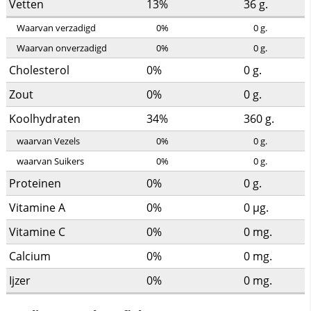
Vetten
13%
36
g.
Waarvan verzadigd
0%
0
g.
Waarvan onverzadigd
0%
0
g.
Cholesterol
0%
0
g.
Zout
0%
0
g.
Koolhydraten
34%
360
g.
waarvan Vezels
0%
0
g.
waarvan Suikers
0%
0
g.
Proteinen
0%
0
g.
Vitamine A
0%
0
µg.
Vitamine C
0%
0
mg.
Calcium
0%
0
mg.
Ijzer
0%
0
mg.