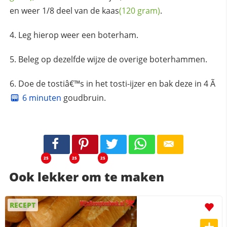
en weer 1/8 deel van de
kaas
(120 gram)
.
Leg hierop weer een boterham.
Beleg op dezelfde wijze de overige boterhammen.
Doe de tostiâ€™s in het tosti-ijzer en bak deze in 4 Ã
6 minuten
goudbruin.
25
25
25
Ook lekker om te maken
RECEPT