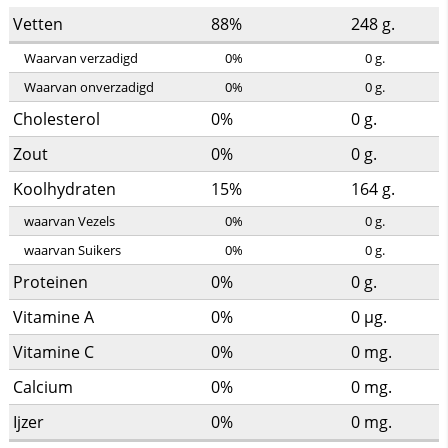
Vetten
88%
248
g.
Waarvan verzadigd
0%
0
g.
Waarvan onverzadigd
0%
0
g.
Cholesterol
0%
0
g.
Zout
0%
0
g.
Koolhydraten
15%
164
g.
waarvan Vezels
0%
0
g.
waarvan Suikers
0%
0
g.
Proteinen
0%
0
g.
Vitamine A
0%
0
µg.
Vitamine C
0%
0
mg.
Calcium
0%
0
mg.
Ijzer
0%
0
mg.