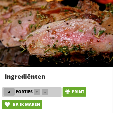
Ingrediënten
PORTIES
+
-
PRINT
GA IK MAKEN