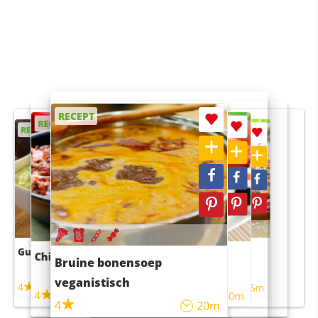
RECEPT
RECEPT
RECEPT
RECEPT
RECEPT
Guacamole
Pruimentaart met kaneel
Chili con carne
Sushi rijstsalade
Bruine bonensoep
maaltijdsalade
veganistisch
4
4
5m
55m
4
4
45m
40m
4
20m