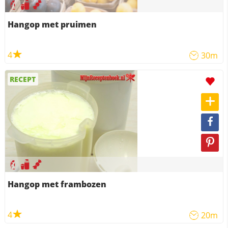
Hangop met pruimen
4
30m
RECEPT
Hangop met frambozen
4
20m