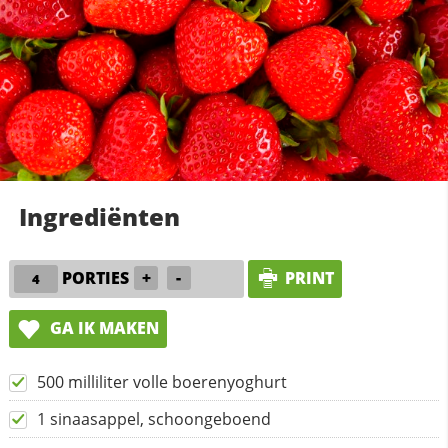
Ingrediënten
PORTIES
+
-
PRINT
GA IK MAKEN
500 milliliter volle boerenyoghurt
1 sinaasappel, schoongeboend