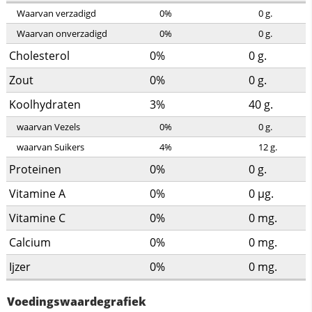
Waarvan verzadigd
0%
0
g.
Waarvan onverzadigd
0%
0
g.
Cholesterol
0%
0
g.
Zout
0%
0
g.
Koolhydraten
3%
40
g.
waarvan Vezels
0%
0
g.
waarvan Suikers
4%
12
g.
Proteinen
0%
0
g.
Vitamine A
0%
0
µg.
Vitamine C
0%
0
mg.
Calcium
0%
0
mg.
Ijzer
0%
0
mg.
Voedingswaardegrafiek