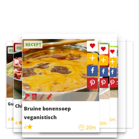
RECEPT
RECEPT
RECEPT
RECEPT
RECEPT
Guacamole
Pruimentaart met kaneel
Chili con carne
Sushi rijstsalade
Bruine bonensoep
maaltijdsalade
veganistisch
4
4
5m
55m
4
4
45m
40m
4
20m