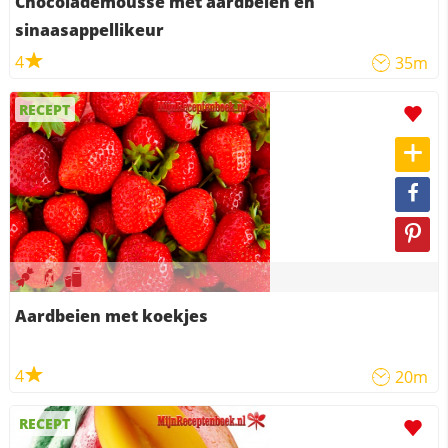
Chocolademousse met aardbeien en
sinaasappellikeur
4
35m
RECEPT
Aardbeien met koekjes
4
20m
RECEPT