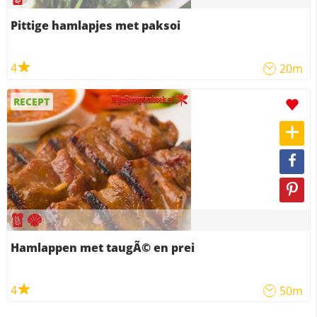
Pittige hamlapjes met paksoi
4
20m
RECEPT
Hamlappen met taugÃ© en prei
4
50m