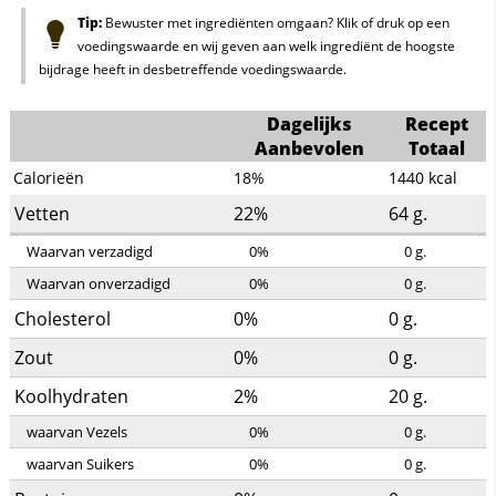
Tip:
Bewuster met ingrediënten omgaan? Klik of druk op een
voedingswaarde en wij geven aan welk ingrediënt de hoogste
bijdrage heeft in desbetreffende voedingswaarde.
Dagelijks
Recept
Aanbevolen
Totaal
Calorieën
18%
1440
kcal
Vetten
22%
64
g.
Waarvan verzadigd
0%
0
g.
Waarvan onverzadigd
0%
0
g.
Cholesterol
0%
0
g.
Zout
0%
0
g.
Koolhydraten
2%
20
g.
waarvan Vezels
0%
0
g.
waarvan Suikers
0%
0
g.