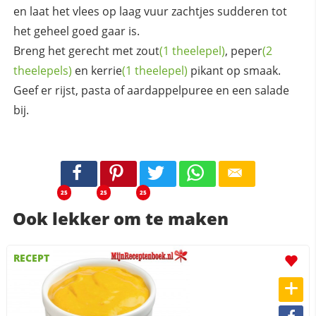
en laat het vlees op laag vuur zachtjes sudderen tot
het geheel goed gaar is.
Breng het gerecht met
zout
(1 theelepel)
,
peper
(2
theelepels)
en
kerrie
(1 theelepel)
pikant op smaak.
Geef er rijst, pasta of aardappelpuree en een salade
bij.
25
25
25
Ook lekker om te maken
RECEPT