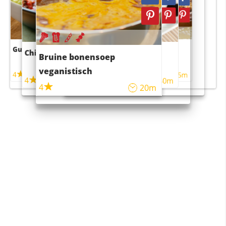
Guacamole
Pruimentaart met kaneel
Chili con carne
Sushi rijstsalade
Bruine bonensoep
maaltijdsalade
veganistisch
4
4
5m
55m
4
4
45m
40m
4
20m