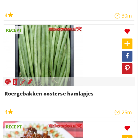
4
30m
RECEPT
Roergebakken oosterse hamlapjes
4
25m
RECEPT