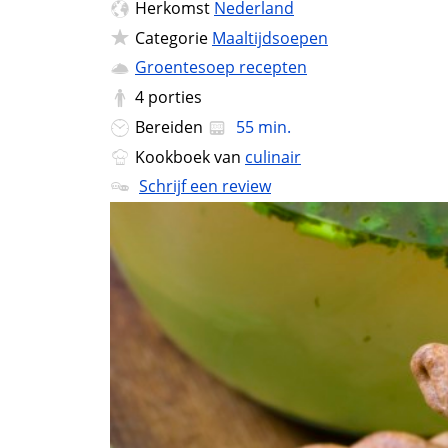
Herkomst
Nederland
Categorie
Maaltijdsoepen
Groentesoep recepten
4
porties
Bereiden
55 min.
Kookboek van
culinair
Schrijf een review