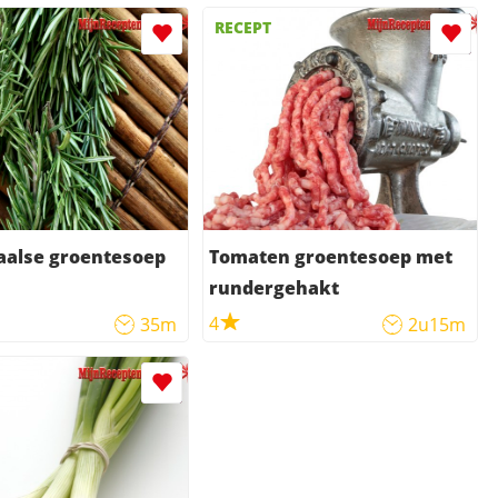
RECEPT
aalse groentesoep
Tomaten groentesoep met
rundergehakt
4
35m
2u15m