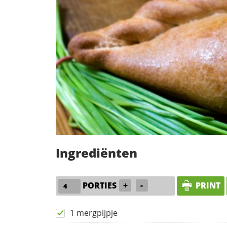
Ingrediënten
PORTIES
+
-
PRINT
1 mergpijpje