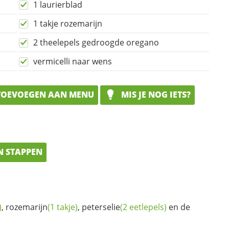
1 laurierblad
1 takje rozemarijn
2 theelepels gedroogde oregano
vermicelli naar wens
OEVOEGEN AAN MENU
MIS JE NOG IETS?
N STAPPEN
)
,
rozemarijn
(1 takje)
,
peterselie
(2 eetlepels)
en de