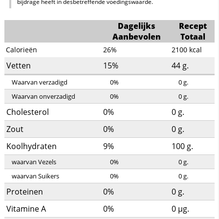
bijdrage heeft in desbetreffende voedingswaarde.
Dagelijks
Recept
Aanbevolen
Totaal
Calorieën
26%
2100
kcal
Vetten
15%
44
g.
Waarvan verzadigd
0%
0
g.
Waarvan onverzadigd
0%
0
g.
Cholesterol
0%
0
g.
Zout
0%
0
g.
Koolhydraten
9%
100
g.
waarvan Vezels
0%
0
g.
waarvan Suikers
0%
0
g.
Proteinen
0%
0
g.
Vitamine A
0%
0
µg.