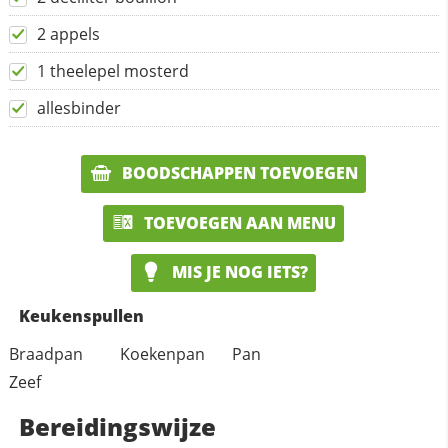
2 appels
1 theelepel mosterd
allesbinder
BOODSCHAPPEN TOEVOEGEN
TOEVOEGEN AAN MENU
MIS JE NOG IETS?
Keukenspullen
Braadpan
Koekenpan
Pan
Zeef
Bereidingswijze