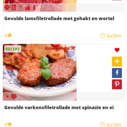
Gevulde lamsfiletrollade met gehakt en wortel
4
2u30m
RECEPT
Gevulde varkensfiletrollade met spinazie en ei
4
2u10m