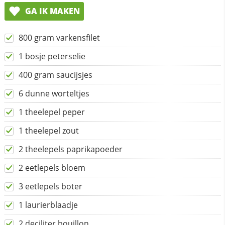
GA IK MAKEN
800 gram varkensfilet
1 bosje peterselie
400 gram saucijsjes
6 dunne worteltjes
1 theelepel peper
1 theelepel zout
2 theelepels paprikapoeder
2 eetlepels bloem
3 eetlepels boter
1 laurierblaadje
2 deciliter bouillon