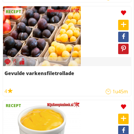
RECEPT
Gevulde varkensfiletrollade
4
1u45m
RECEPT