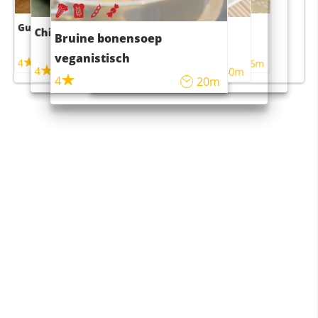
Guacamole
Pruimentaart met kaneel
Chili con carne
Sushi rijstsalade
Bruine bonensoep
maaltijdsalade
veganistisch
4
4
5m
55m
4
4
45m
40m
4
20m