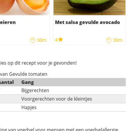
eieren
Met salsa gevulde avocado
4
30m
30m
ies op dit recept voor je gevonden!
s van Gevulde tomaten
Aantal
Gang
7
Bijgerechten
1
Voorgerechten voor de kleintjes
1
Hapjes
ding van voedsel voor mensen met een voedselallergie