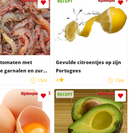
RECEPT
 tomaten met
Gevulde citroentjes op zijn
e garnalen en zure
Portugees
4
15m
15m
RECEPT