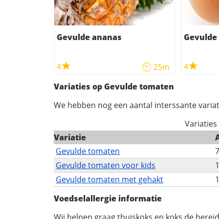
Gevulde ananas
Gevulde 
4
4
25m
Variaties op Gevulde tomaten
We hebben nog een aantal interssante variat
Variatie
Variatie
Gevulde tomaten
Gevulde tomaten voor kids
Gevulde tomaten met gehakt
Voedselallergie informatie
Wij helpen graag thuiskoks en koks de berei