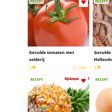
RECEPT
RECEPT
Gevulde tomaten met
Gevulde
selderij
Hollands
room
4
4
20m
RECEPT
RECEPT