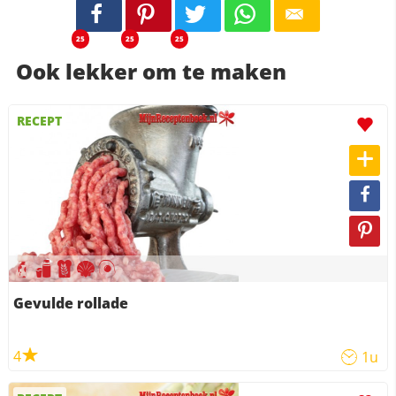
25
25
25
Ook lekker om te maken
RECEPT
Gevulde rollade
4
1u