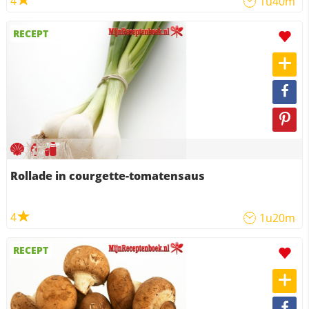
4
1u40m
RECEPT
Rollade in courgette-tomatensaus
4
1u20m
RECEPT