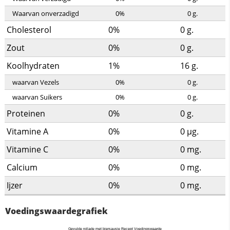
Waarvan onverzadigd
0%
0
g.
Cholesterol
0%
0
g.
Zout
0%
0
g.
Koolhydraten
1%
16
g.
waarvan Vezels
0%
0
g.
waarvan Suikers
0%
0
g.
Proteinen
0%
0
g.
Vitamine A
0%
0
µg.
Vitamine C
0%
0
mg.
Calcium
0%
0
mg.
Ijzer
0%
0
mg.
Voedingswaardegrafiek