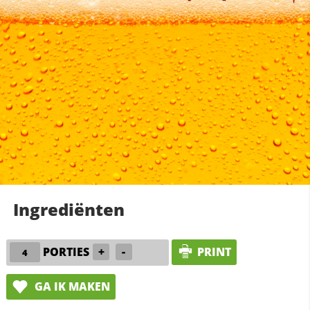
Ingrediënten
PORTIES
+
-
PRINT
GA IK MAKEN