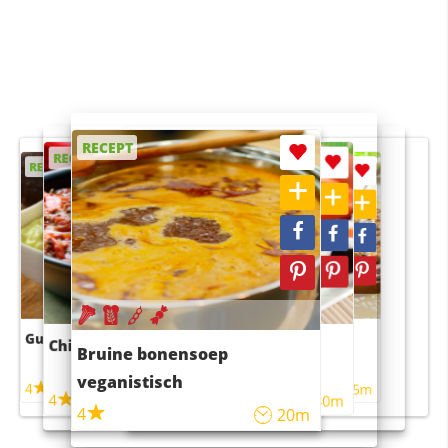
RECEPT
RECEPT
RECEPT
RECEPT
RECEPT
Guacamole
Pruimentaart met kaneel
Chili con carne
Sushi rijstsalade
Bruine bonensoep
maaltijdsalade
veganistisch
4
4
5m
55m
4
4
45m
40m
4
20m