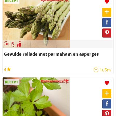
RECEPT
Gevulde rollade met parmaham en asperges
4
1u5m
RECEPT