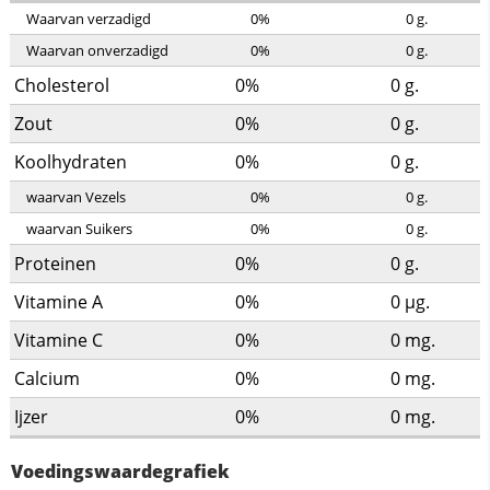
Waarvan verzadigd
0%
0
g.
Waarvan onverzadigd
0%
0
g.
Cholesterol
0%
0
g.
Zout
0%
0
g.
Koolhydraten
0%
0
g.
waarvan Vezels
0%
0
g.
waarvan Suikers
0%
0
g.
Proteinen
0%
0
g.
Vitamine A
0%
0
µg.
Vitamine C
0%
0
mg.
Calcium
0%
0
mg.
Ijzer
0%
0
mg.
Voedingswaardegrafiek