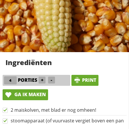
Ingrediënten
PORTIES
+
-
PRINT
GA IK MAKEN
2 maiskolven, met blad er nog omheen!
stoomapparaat (of vuurvaste vergiet boven een pan