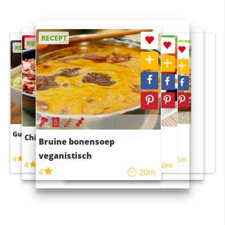
RECEPT
RECEPT
RECEPT
RECEPT
RECEPT
Guacamole
Pruimentaart met kaneel
Chili con carne
Sushi rijstsalade
Bruine bonensoep
maaltijdsalade
veganistisch
4
4
5m
55m
4
4
45m
40m
4
20m