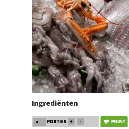
Ingrediënten
PORTIES
+
-
PRINT