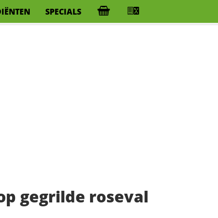
DIËNTEN
SPECIALS
op gegrilde roseval