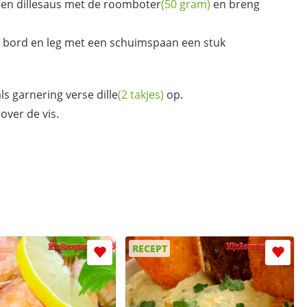
en dillesaus met de
roomboter
(50 gram)
en breng
m bord en leg met een schuimspaan een stuk
als garnering verse
dille
(2 takjes)
op.
over de vis.
RECEPT