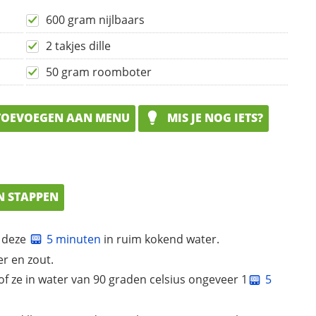
600 gram nijlbaars
2 takjes dille
50 gram roomboter
OEVOEGEN AAN MENU
MIS JE NOG IETS?
N STAPPEN
k deze
5 minuten
in ruim kokend water.
r en zout.
toof ze in water van 90 graden celsius ongeveer 1
5