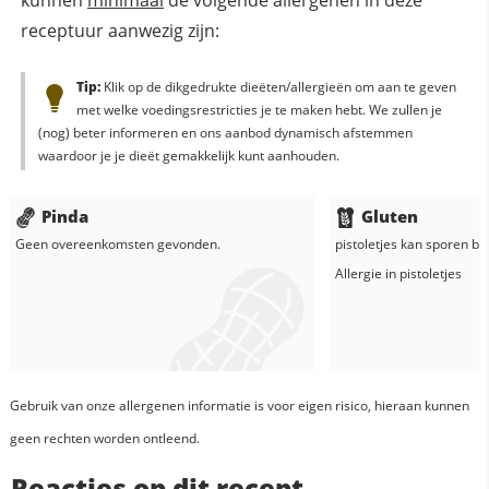
kunnen
minimaal
de volgende allergenen in deze
receptuur aanwezig zijn:
Tip:
Klik op de dikgedrukte dieëten/allergieën om aan te geven
met welke voedingsrestricties je te maken hebt. We zullen je
(nog) beter informeren en ons aanbod dynamisch afstemmen
waardoor je je dieët gemakkelijk kunt aanhouden.
Pinda
Gluten
Geen overeenkomsten gevonden.
pistoletjes
kan sporen bev
Allergie in
pistoletjes
Gebruik van onze allergenen informatie is voor eigen risico, hieraan kunnen
geen rechten worden ontleend.
Reacties op dit recept