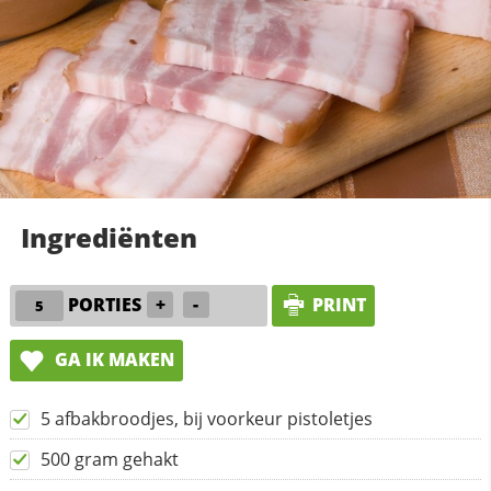
Ingrediënten
PORTIES
+
-
PRINT
GA IK MAKEN
5 afbakbroodjes, bij voorkeur pistoletjes
500 gram gehakt