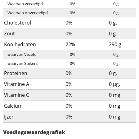
Waarvan verzadigd
0%
0
g.
Waarvan onverzadigd
0%
0
g.
Cholesterol
0%
0
g.
Zout
0%
0
g.
Koolhydraten
22%
290
g.
waarvan Vezels
0%
0
g.
waarvan Suikers
0%
0
g.
Proteinen
0%
0
g.
Vitamine A
0%
0
µg.
Vitamine C
0%
0
mg.
Calcium
0%
0
mg.
Ijzer
0%
0
mg.
Voedingswaardegrafiek