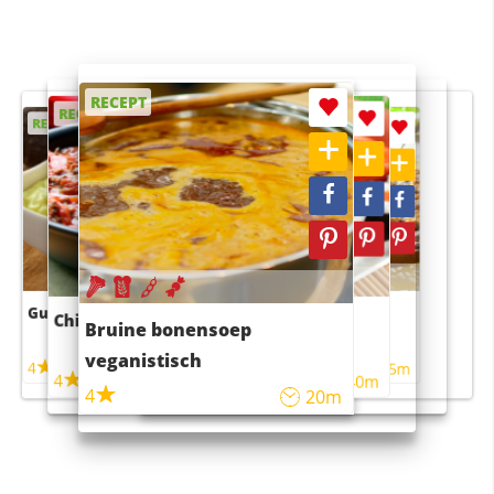
RECEPT
RECEPT
RECEPT
RECEPT
RECEPT
Guacamole
Pruimentaart met kaneel
Chili con carne
Sushi rijstsalade
Bruine bonensoep
maaltijdsalade
veganistisch
4
4
5m
55m
4
4
45m
40m
4
20m