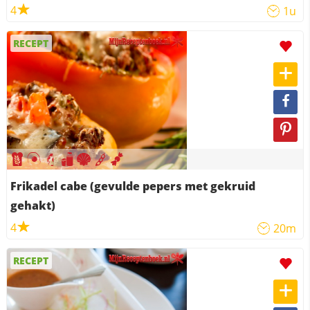
4
1u
RECEPT
Frikadel cabe (gevulde pepers met gekruid
gehakt)
4
20m
RECEPT