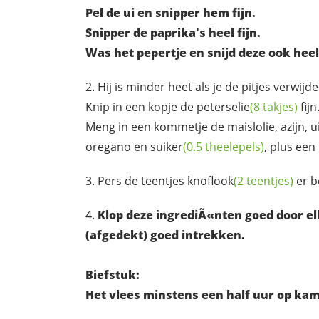
Pel de ui en snipper hem fijn.
Snipper de paprika's heel fijn.
Was het pepertje en snijd deze ook heel 
Hij is minder heet als je de pitjes verwijde
Knip in een kopje de
peterselie
(8 takjes)
fijn
Meng in een kommetje de maislolie, azijn,
u
oregano en
suiker
(0.5 theelepels)
, plus ee
Pers de
teentjes knoflook
(2 teentjes)
er b
Klop deze ingrediÃ«nten goed door el
(afgedekt) goed intrekken.
Biefstuk:
Het vlees minstens een half uur op k