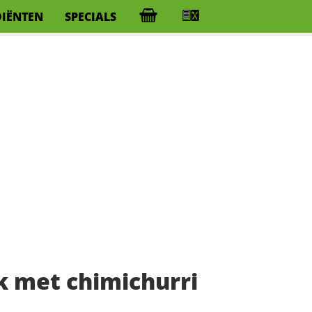
DIËNTEN
SPECIALS
k met chimichurri