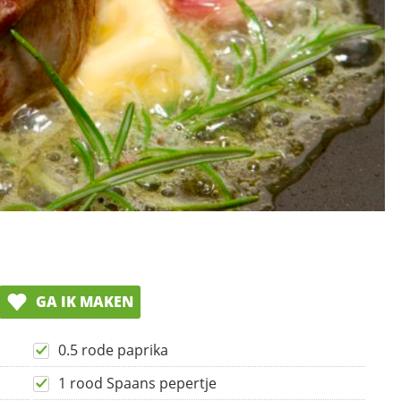
GA IK MAKEN
0.5 rode paprika
1 rood Spaans pepertje