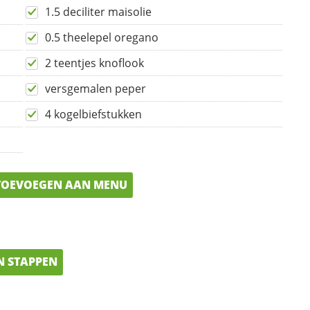
1.5 deciliter maisolie
0.5 theelepel oregano
2 teentjes knoflook
versgemalen peper
4 kogelbiefstukken
OEVOEGEN AAN MENU
N STAPPEN