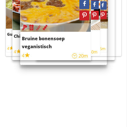
Guacamole
Pruimentaart met kaneel
Chili con carne
Sushi rijstsalade
Bruine bonensoep
maaltijdsalade
veganistisch
4
4
5m
55m
4
4
45m
40m
4
20m