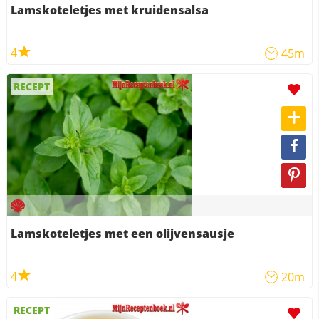
Lamskoteletjes met kruidensalsa
4
45m
RECEPT
Lamskoteletjes met een olijvensausje
4
20m
RECEPT