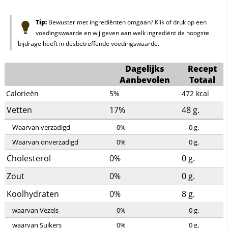
Tip:
Bewuster met ingrediënten omgaan? Klik of druk op een
voedingswaarde en wij geven aan welk ingrediënt de hoogste
bijdrage heeft in desbetreffende voedingswaarde.
Dagelijks
Recept
Aanbevolen
Totaal
Calorieën
5%
472
kcal
Vetten
17%
48
g.
Waarvan verzadigd
0%
0
g.
Waarvan onverzadigd
0%
0
g.
Cholesterol
0%
0
g.
Zout
0%
0
g.
Koolhydraten
0%
8
g.
waarvan Vezels
0%
0
g.
waarvan Suikers
0%
0
g.