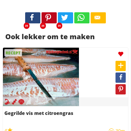
25
25
25
Ook lekker om te maken
RECEPT
Gegrilde vis met citroengras
4
30m