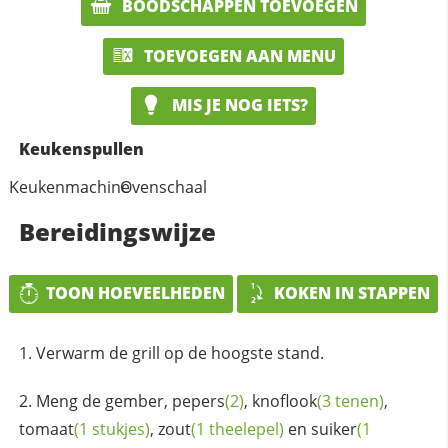
BOODSCHAPPEN TOEVOEGEN
TOEVOEGEN AAN MENU
MIS JE NOG IETS?
Keukenspullen
Keukenmachine
Ovenschaal
Bereidingswijze
TOON HOEVEELHEDEN
KOKEN IN STAPPEN
Verwarm de grill op de hoogste stand.
Meng de gember,
pepers
(2)
,
knoflook
(3 tenen)
,
tomaat
(1 stukjes)
,
zout
(1 theelepel)
en
suiker
(1