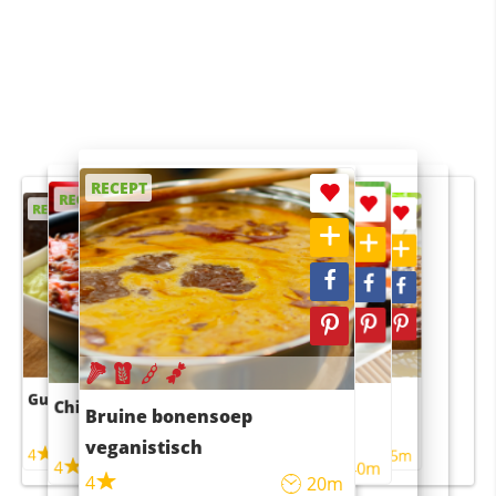
RECEPT
RECEPT
RECEPT
RECEPT
RECEPT
Guacamole
Pruimentaart met kaneel
Chili con carne
Sushi rijstsalade
Bruine bonensoep
maaltijdsalade
veganistisch
4
4
5m
55m
4
4
45m
40m
4
20m