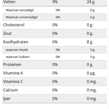
Vetten
9%
24
g.
Waarvan verzadigd
0%
0
g.
Waarvan onverzadigd
0%
0
g.
Cholesterol
0%
0
g.
Zout
0%
0
g.
Koolhydraten
0%
8
g.
waarvan Vezels
0%
0
g.
waarvan Suikers
0%
0
g.
Proteinen
0%
0
g.
Vitamine A
0%
0
µg.
Vitamine C
0%
0
mg.
Calcium
0%
0
mg.
Ijzer
0%
0
mg.