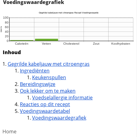
Voedingswaardegrafiek
Inhoud
Gegrilde kabeljauw met citroengras
Ingrediënten
Keukenspullen
Bereidingswijze
Ook lekker om te maken
Voedselallergie informatie
Reacties op dit recept
Voedingswaardetabel
Voedingswaardegrafiek
Home