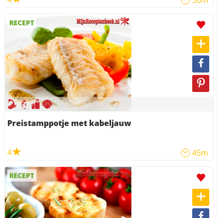
RECEPT
Preistamppotje met kabeljauw
4
45m
RECEPT