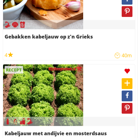
Gebakken kabeljauw op z'n Grieks
4
40m
RECEPT
Kabeljauw met andijvie en mosterdsaus