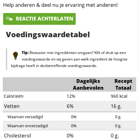
Help anderen & deel nu je ervaring met anderen!
REACTIE ACHTERLATEN
Voedingswaardetabel
Tip:
Bewuster met ingrediënten omgaan? Klik of druk op een
voedingswaarde en wij geven aan welk ingrediënt de hoogste
bijdrage heeft in desbetreffende voedingswaarde.
Dagelijks
Recept
Aanbevolen
Totaal
Calorieën
12%
960
kcal
Vetten
6%
16
g.
Waarvan verzadigd
0%
0
g.
Waarvan onverzadigd
0%
0
g.
Cholesterol
0%
0
g.