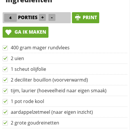
PORTIES
+
-
PRINT
GA IK MAKEN
400 gram mager rundvlees
2 uien
1 scheut olijfolie
2 deciliter bouillon (voorverwarmd)
tijm, laurier (hoeveelheid naar eigen smaak)
1 pot rode kool
aardappelzetmeel (naar eigen inzicht)
2 grote goudreinetten