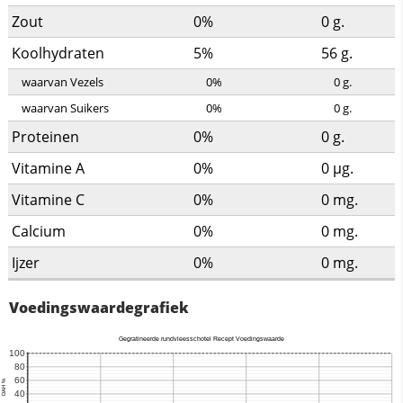
Zout
0%
0
g.
Koolhydraten
5%
56
g.
waarvan Vezels
0%
0
g.
waarvan Suikers
0%
0
g.
Proteinen
0%
0
g.
Vitamine A
0%
0
µg.
Vitamine C
0%
0
mg.
Calcium
0%
0
mg.
Ijzer
0%
0
mg.
Voedingswaardegrafiek