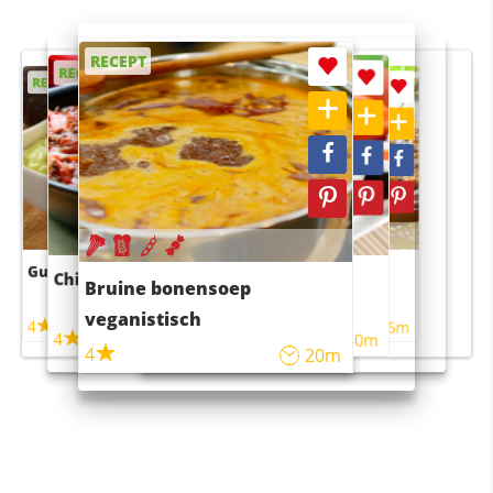
RECEPT
RECEPT
RECEPT
RECEPT
RECEPT
Guacamole
Pruimentaart met kaneel
Chili con carne
Sushi rijstsalade
Bruine bonensoep
maaltijdsalade
veganistisch
4
4
5m
55m
4
4
45m
40m
4
20m