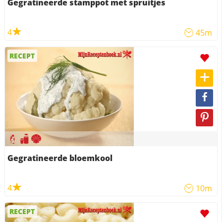
Gegratineerde stamppot met spruitjes
4
45m
RECEPT
Gegratineerde bloemkool
4
10m
RECEPT