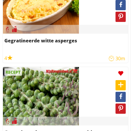
Gegratineerde witte asperges
4
30m
RECEPT