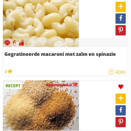
Gegratineerde macaroni met zalm en spinazie
4
40m
RECEPT