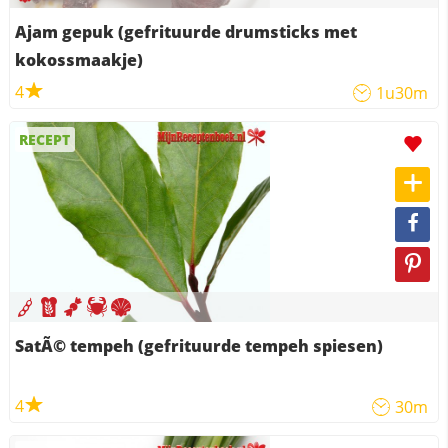
Ajam gepuk (gefrituurde drumsticks met
kokossmaakje)
4
1u30m
RECEPT
SatÃ© tempeh (gefrituurde tempeh spiesen)
4
30m