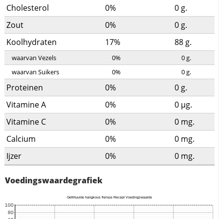
Cholesterol
0%
0
g.
Zout
0%
0
g.
Koolhydraten
17%
88
g.
waarvan Vezels
0%
0
g.
waarvan Suikers
0%
0
g.
Proteinen
0%
0
g.
Vitamine A
0%
0
µg.
Vitamine C
0%
0
mg.
Calcium
0%
0
mg.
Ijzer
0%
0
mg.
Voedingswaardegrafiek