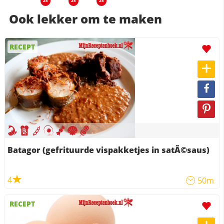
25
25
25
Ook lekker om te maken
RECEPT
Batagor (gefrituurde vispakketjes in satÃ©saus)
4
50m
RECEPT