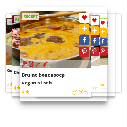
RECEPT
RECEPT
RECEPT
RECEPT
RECEPT
Guacamole
Pruimentaart met kaneel
Chili con carne
Sushi rijstsalade
Bruine bonensoep
maaltijdsalade
veganistisch
4
4
5m
55m
4
4
45m
40m
4
20m