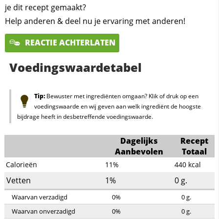
je dit recept gemaakt?
Help anderen & deel nu je ervaring met anderen!
REACTIE ACHTERLATEN
Voedingswaardetabel
Tip:
Bewuster met ingrediënten omgaan? Klik of druk op een
voedingswaarde en wij geven aan welk ingrediënt de hoogste
bijdrage heeft in desbetreffende voedingswaarde.
Dagelijks
Recept
Aanbevolen
Totaal
Calorieën
11%
440
kcal
Vetten
1%
0
g.
Waarvan verzadigd
0%
0
g.
Waarvan onverzadigd
0%
0
g.