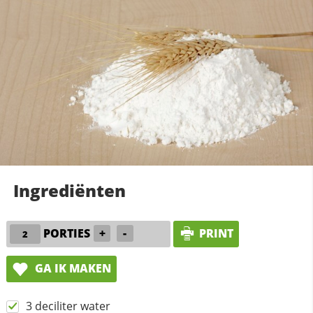
Ingrediënten
PORTIES
+
-
PRINT
GA IK MAKEN
3 deciliter water