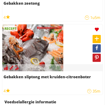
Gebakken zeetong
4
1u5m
RECEPT
Gebakken sliptong met kruiden-citroenboter
4
35m
Voedselallergie informatie