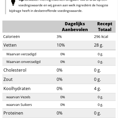
voedingswaarde en wij geven aan welk ingrediënt de hoogste
bijdrage heeft in desbetreffende voedingswaarde.
Dagelijks
Recept
Aanbevolen
Totaal
Calorieën
3%
296
kcal
Vetten
10%
28
g.
Waarvan verzadigd
0%
0
g.
Waarvan onverzadigd
0%
0
g.
Cholesterol
0%
0
g.
Zout
0%
0
g.
Koolhydraten
0%
4
g.
waarvan Vezels
0%
0
g.
waarvan Suikers
0%
0
g.
Proteinen
0%
0
g.