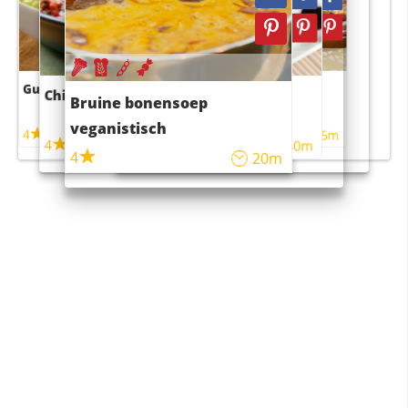
Guacamole
Pruimentaart met kaneel
Chili con carne
Sushi rijstsalade
Bruine bonensoep
maaltijdsalade
veganistisch
4
4
5m
55m
4
4
45m
40m
4
20m