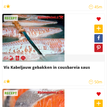
4
45m
RECEPT
Vis Kabeljauw gebakken in cousbareia saus
4
50m
RECEPT