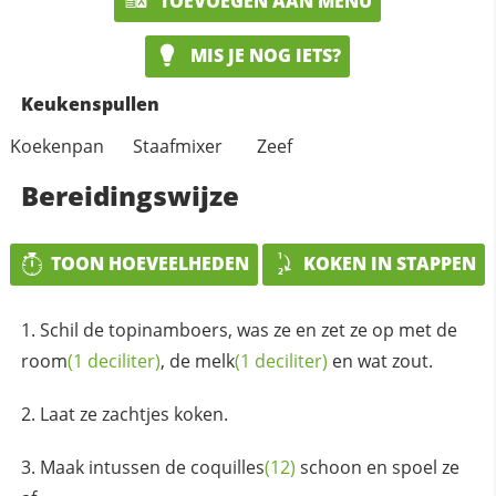
TOEVOEGEN AAN MENU
MIS JE NOG IETS?
Keukenspullen
Koekenpan
Staafmixer
Zeef
Bereidingswijze
TOON HOEVEELHEDEN
KOKEN IN STAPPEN
Schil de topinamboers, was ze en zet ze op met de
room
(1 deciliter)
, de
melk
(1 deciliter)
en wat zout.
Laat ze zachtjes koken.
Maak intussen de
coquilles
(12)
schoon en spoel ze