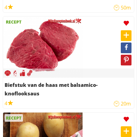
4
50m
RECEPT
Biefstuk van de haas met balsamico-
knoflooksaus
4
20m
RECEPT