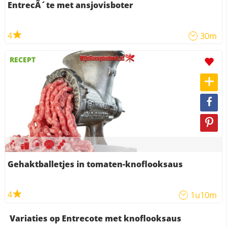
EntrecÃ´te met ansjovisboter
4
30m
RECEPT
Gehaktballetjes in tomaten-knoflooksaus
4
1u10m
Variaties op Entrecote met knoflooksaus