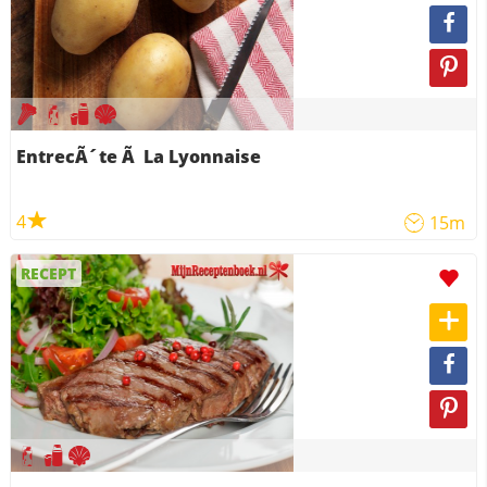
EntrecÃ´te Ã La Lyonnaise
4
15m
RECEPT