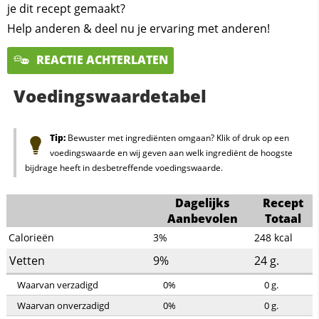
je dit recept gemaakt?
Help anderen & deel nu je ervaring met anderen!
REACTIE ACHTERLATEN
Voedingswaardetabel
Tip:
Bewuster met ingrediënten omgaan? Klik of druk op een
voedingswaarde en wij geven aan welk ingrediënt de hoogste
bijdrage heeft in desbetreffende voedingswaarde.
Dagelijks
Recept
Aanbevolen
Totaal
Calorieën
3%
248
kcal
Vetten
9%
24
g.
Waarvan verzadigd
0%
0
g.
Waarvan onverzadigd
0%
0
g.