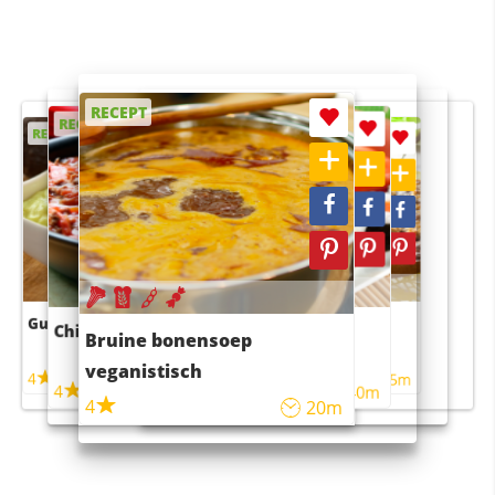
RECEPT
RECEPT
RECEPT
RECEPT
RECEPT
Guacamole
Pruimentaart met kaneel
Chili con carne
Sushi rijstsalade
Bruine bonensoep
maaltijdsalade
veganistisch
4
4
5m
55m
4
4
45m
40m
4
20m