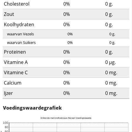
Cholesterol
0%
0
g.
Zout
0%
0
g.
Koolhydraten
0%
0
g.
waarvan Vezels
0%
0
g.
waarvan Suikers
0%
0
g.
Proteinen
0%
0
g.
Vitamine A
0%
0
µg.
Vitamine C
0%
0
mg.
Calcium
0%
0
mg.
Ijzer
0%
0
mg.
Voedingswaardegrafiek