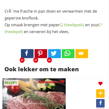
CrÃ¨me fraiche in pan doen en verwarmen met de
geperste knoflook.
Op smaak brengen met
peper
(2 theelepels)
en
zout
(1
theelepel)
en serveren bij het vlees.
25
25
25
Ook lekker om te maken
RECEPT