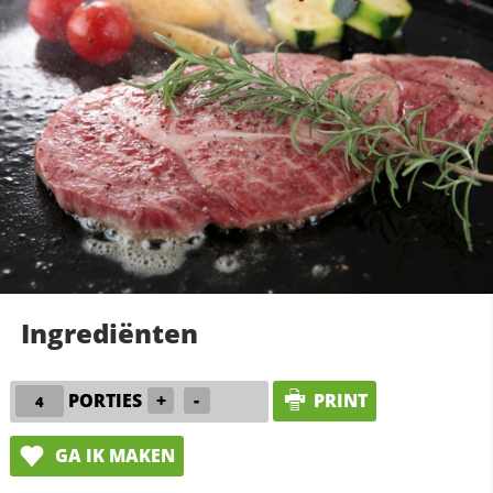
Ingrediënten
PORTIES
+
-
PRINT
GA IK MAKEN