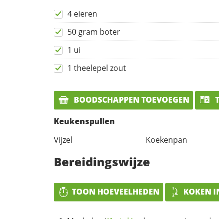
4 eieren
50 gram boter
1 ui
1 theelepel zout
BOODSCHAPPEN TOEVOEGEN
T
Keukenspullen
Vijzel
Koekenpan
Bereidingswijze
TOON HOEVEELHEDEN
KOKEN I