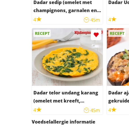
Dadar sedip (omelet met
Dadar U
champignons, garnalen en
selderij)
4
4
45m
RECEPT
RECEPT
Dadar telor undang karang
Dadar aj
(omelet met kreeft,
gekruide
rookspek en ham)
4
4
45m
Voedselallergie informatie