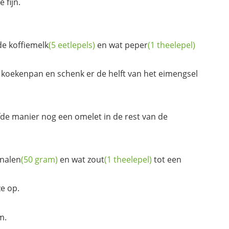
 fijn.
de
koffiemelk
(5 eetlepels)
en wat
peper
(1 theelepel)
 koekenpan en schenk er de helft van het eimengsel
fde manier nog een omelet in de rest van de
nalen
(50 gram)
en wat
zout
(1 theelepel)
tot een
e op.
m.