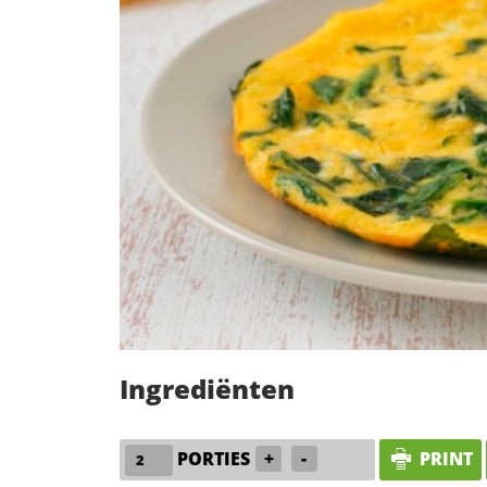
Ingrediënten
PORTIES
+
-
PRINT