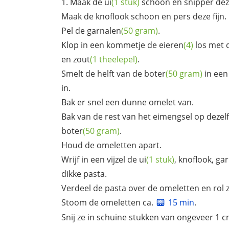
Maak de
ui
(1 stuk)
schoon en snipper deze
Maak de knoflook schoon en pers deze fijn.
Pel de
garnalen
(50 gram)
.
Klop in een kommetje de
eieren
(4)
los met 
en
zout
(1 theelepel)
.
Smelt de helft van de
boter
(50 gram)
in een
in.
Bak er snel een dunne omelet van.
Bak van de rest van het eimengsel op dezel
boter
(50 gram)
.
Houd de omeletten apart.
Wrijf in een vijzel de
ui
(1 stuk)
, knoflook,
gar
dikke pasta.
Verdeel de pasta over de omeletten en rol z
Stoom de omeletten ca.
15 min
.
Snij ze in schuine stukken van ongeveer 1 c