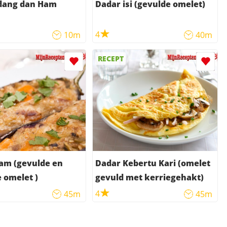
dang dan Ham
Dadar isi (gevulde omelet)
4
10m
40m
RECEPT
am (gevulde en
Dadar Kebertu Kari (omelet
 omelet )
gevuld met kerriegehakt)
4
45m
45m