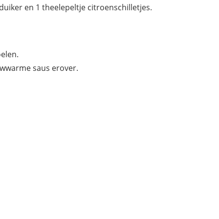
uiker en 1 theelepeltje citroenschilletjes.
oelen.
auwwarme saus erover.