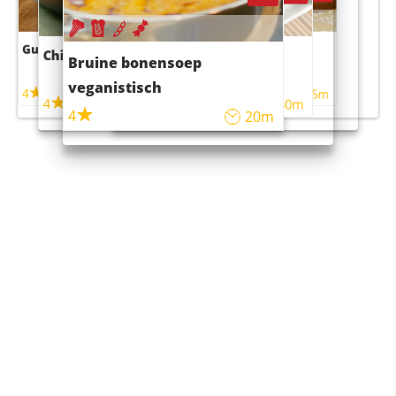
Guacamole
Pruimentaart met kaneel
Chili con carne
Sushi rijstsalade
Bruine bonensoep
maaltijdsalade
veganistisch
4
4
5m
55m
4
4
45m
40m
4
20m