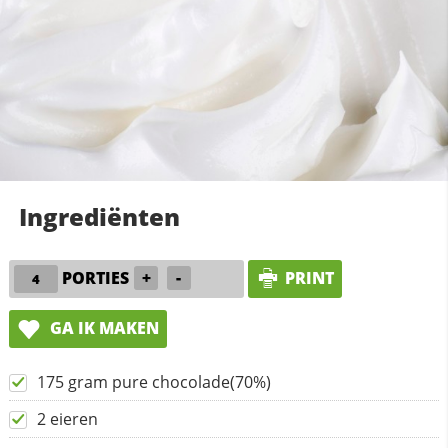
Ingrediënten
PORTIES
+
-
PRINT
GA IK MAKEN
175 gram pure chocolade(70%)
2 eieren