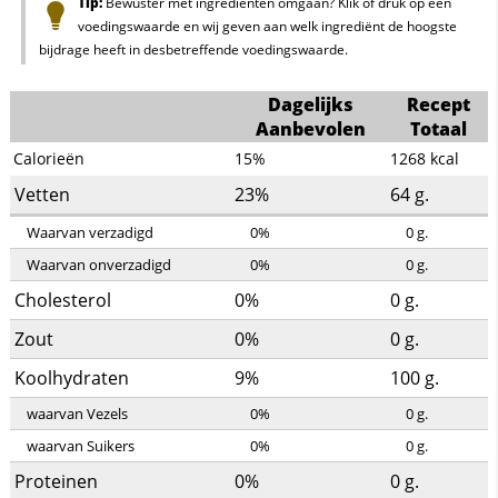
Tip:
Bewuster met ingrediënten omgaan? Klik of druk op een
voedingswaarde en wij geven aan welk ingrediënt de hoogste
bijdrage heeft in desbetreffende voedingswaarde.
Dagelijks
Recept
Aanbevolen
Totaal
Calorieën
15%
1268
kcal
Vetten
23%
64
g.
Waarvan verzadigd
0%
0
g.
Waarvan onverzadigd
0%
0
g.
Cholesterol
0%
0
g.
Zout
0%
0
g.
Koolhydraten
9%
100
g.
waarvan Vezels
0%
0
g.
waarvan Suikers
0%
0
g.
Proteinen
0%
0
g.