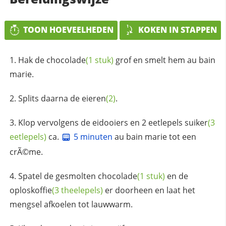
TOON HOEVEELHEDEN
KOKEN IN STAPPEN
Hak de
chocolade
(1 stuk)
grof en smelt hem au bain
marie.
Splits daarna de
eieren
(2)
.
Klop vervolgens de eidooiers en 2 eetlepels
suiker
(3
eetlepels)
ca.
5 minuten
au bain marie tot een
crÃ©me.
Spatel de gesmolten
chocolade
(1 stuk)
en de
oploskoffie
(3 theelepels)
er doorheen en laat het
mengsel afkoelen tot lauwwarm.