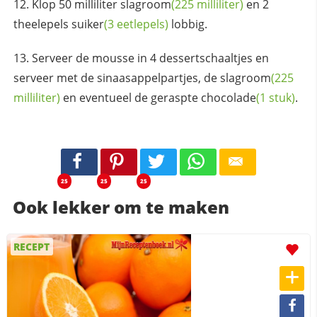
Klop 50 milliliter
slagroom
(225 milliliter)
en 2
theelepels
suiker
(3 eetlepels)
lobbig.
Serveer de mousse in 4 dessertschaaltjes en
serveer met de sinaasappelpartjes, de
slagroom
(225
milliliter)
en eventueel de geraspte
chocolade
(1 stuk)
.
25
25
25
Ook lekker om te maken
RECEPT