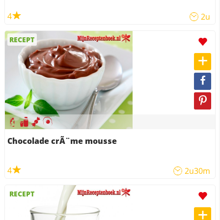
4
2u
RECEPT
Chocolade crÃ¨me mousse
4
2u30m
RECEPT