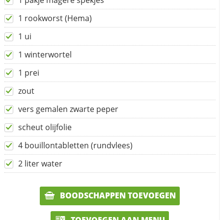
1 pakje magere spekjes
1 rookworst (Hema)
1 ui
1 winterwortel
1 prei
zout
vers gemalen zwarte peper
scheut olijfolie
4 bouillontabletten (rundvlees)
2 liter water
BOODSCHAPPEN TOEVOEGEN
TOEVOEGEN AAN MENU