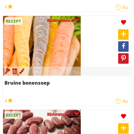
4
8u
RECEPT
Bruine bonensoep
4
4u
RECEPT