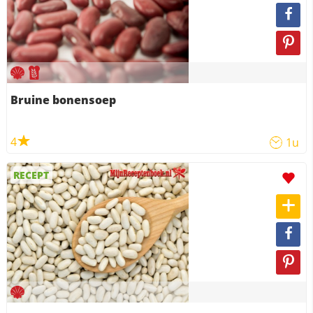
Bruine bonensoep
4
1u
RECEPT