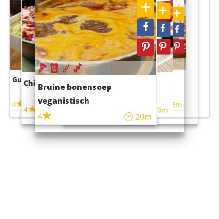
Guacamole
Pruimentaart met kaneel
Chili con carne
Sushi rijstsalade
Bruine bonensoep
maaltijdsalade
veganistisch
4
4
5m
55m
4
4
45m
40m
4
20m