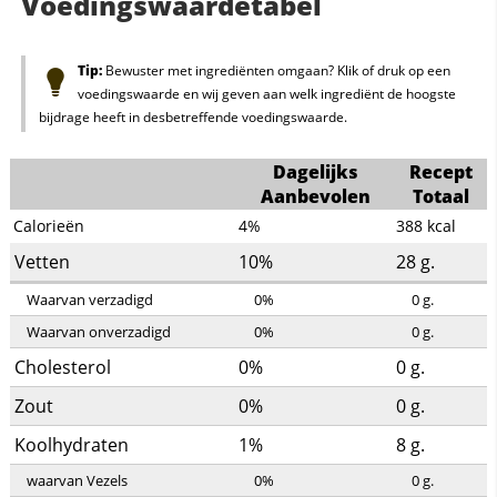
Voedingswaardetabel
Tip:
Bewuster met ingrediënten omgaan? Klik of druk op een
voedingswaarde en wij geven aan welk ingrediënt de hoogste
bijdrage heeft in desbetreffende voedingswaarde.
Dagelijks
Recept
Aanbevolen
Totaal
Calorieën
4%
388
kcal
Vetten
10%
28
g.
Waarvan verzadigd
0%
0
g.
Waarvan onverzadigd
0%
0
g.
Cholesterol
0%
0
g.
Zout
0%
0
g.
Koolhydraten
1%
8
g.
waarvan Vezels
0%
0
g.