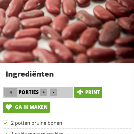
Ingrediënten
PORTIES
+
-
PRINT
GA IK MAKEN
2 potten bruine bonen