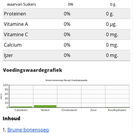
waarvan Suikers
0%
0
g.
Proteinen
0%
0
g.
Vitamine A
0%
0
µg.
Vitamine C
0%
0
mg.
Calcium
0%
0
mg.
Ijzer
0%
0
mg.
Voedingswaardegrafiek
Inhoud
Bruine bonensoep