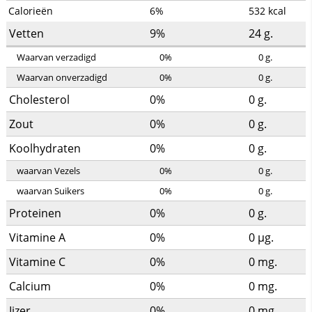
Calorieën
6%
532
kcal
Vetten
9%
24
g.
Waarvan verzadigd
0%
0
g.
Waarvan onverzadigd
0%
0
g.
Cholesterol
0%
0
g.
Zout
0%
0
g.
Koolhydraten
0%
0
g.
waarvan Vezels
0%
0
g.
waarvan Suikers
0%
0
g.
Proteinen
0%
0
g.
Vitamine A
0%
0
µg.
Vitamine C
0%
0
mg.
Calcium
0%
0
mg.
Ijzer
0%
0
mg.