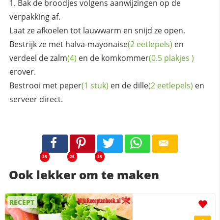
Bak de broodjes volgens aanwijzingen op de
verpakking af.
Laat ze afkoelen tot lauwwarm en snijd ze open.
Bestrijk ze met halva-
mayonaise
(2 eetlepels)
en
verdeel de
zalm
(4)
en de
komkommer
(0.5
plakjes
)
erover.
Bestrooi met
peper
(1 stuk)
en de
dille
(2 eetlepels)
en
serveer direct.
25
25
25
Ook lekker om te maken
RECEPT