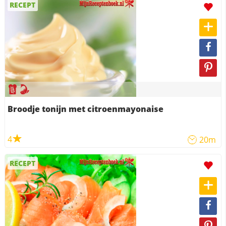
RECEPT
Broodje tonijn met citroenmayonaise
4
20m
RECEPT