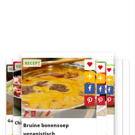
RECEPT
RECEPT
RECEPT
RECEPT
RECEPT
Guacamole
Pruimentaart met kaneel
Chili con carne
Sushi rijstsalade
Bruine bonensoep
maaltijdsalade
veganistisch