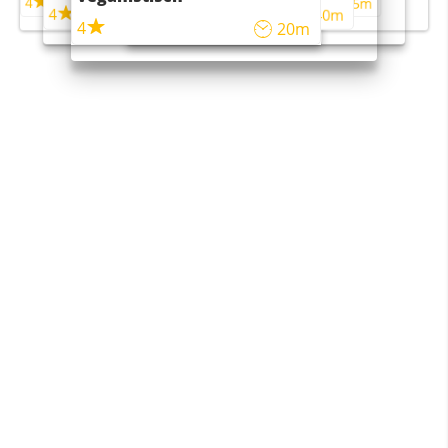
4
4
5m
55m
4
4
45m
40m
4
20m