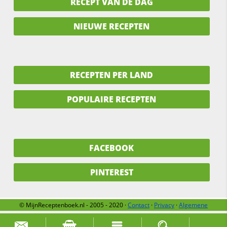
RECEPT VAN DE DAG
NIEUWE RECEPTEN
RECEPTEN PER LAND
POPULAIRE RECEPTEN
FACEBOOK
PINTEREST
© MijnReceptenboek.nl - 2005 - 2020 ·
Contact
·
Privacy
·
Algemene
voorwaarden
·
Support
·
Over ons
Zoek naar: