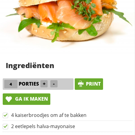
Ingrediënten
PORTIES
+
-
PRINT
GA IK MAKEN
4 kaiserbroodjes om af te bakken
2 eetlepels halva-mayonaise