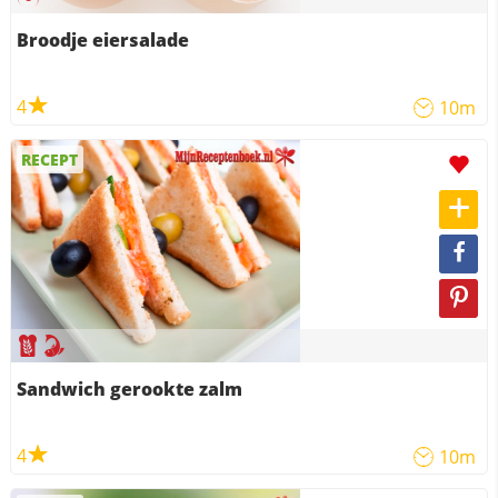
Broodje eiersalade
4
10m
RECEPT
Sandwich gerookte zalm
4
10m