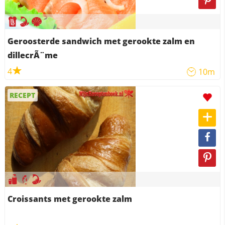
Geroosterde sandwich met gerookte zalm en
dillecrÃ¨me
4
10m
RECEPT
Croissants met gerookte zalm