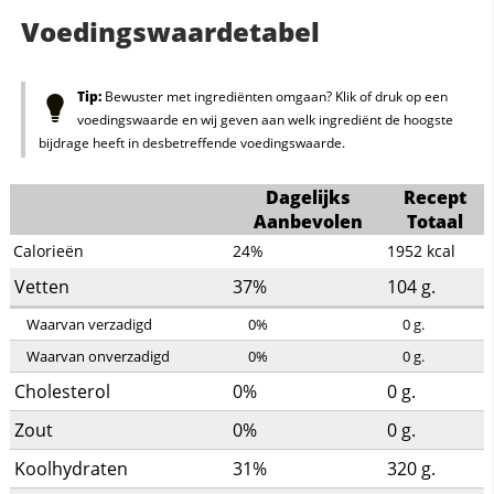
Voedingswaardetabel
Tip:
Bewuster met ingrediënten omgaan? Klik of druk op een
voedingswaarde en wij geven aan welk ingrediënt de hoogste
bijdrage heeft in desbetreffende voedingswaarde.
Dagelijks
Recept
Aanbevolen
Totaal
Calorieën
24%
1952
kcal
Vetten
37%
104
g.
Waarvan verzadigd
0%
0
g.
Waarvan onverzadigd
0%
0
g.
Cholesterol
0%
0
g.
Zout
0%
0
g.
Koolhydraten
31%
320
g.