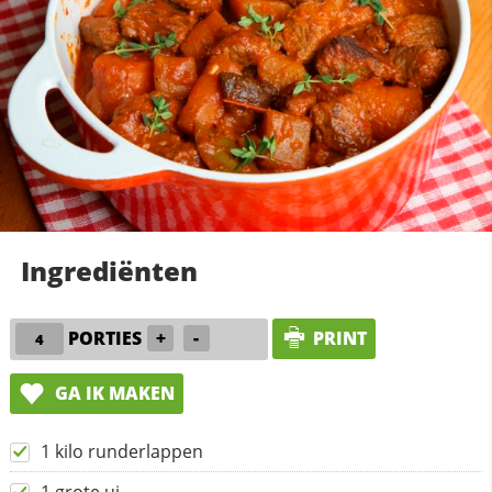
Ingrediënten
PORTIES
+
-
PRINT
GA IK MAKEN
1 kilo runderlappen