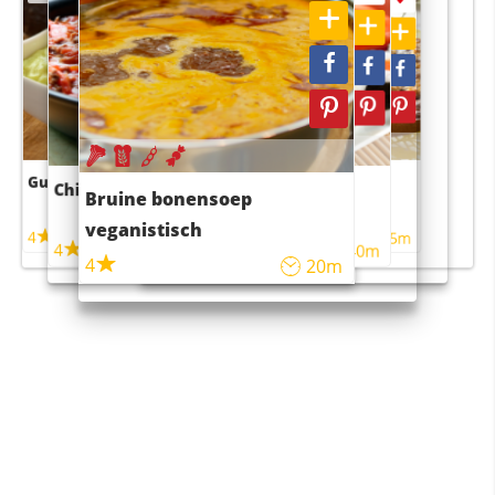
Guacamole
Pruimentaart met kaneel
Chili con carne
Sushi rijstsalade
Bruine bonensoep
maaltijdsalade
veganistisch
4
4
5m
55m
4
4
45m
40m
4
20m