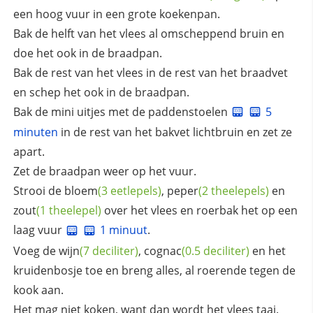
een hoog vuur in een grote koekenpan.
Bak de helft van het vlees al omscheppend bruin en
doe het ook in de braadpan.
Bak de rest van het vlees in de rest van het braadvet
en schep het ook in de braadpan.
Bak de mini uitjes met de paddenstoelen
5
minuten
in de rest van het bakvet lichtbruin en zet ze
apart.
Zet de braadpan weer op het vuur.
Strooi de
bloem
(3 eetlepels)
,
peper
(2 theelepels)
en
zout
(1 theelepel)
over het vlees en roerbak het op een
laag vuur
1 minuut
.
Voeg de
wijn
(7 deciliter)
,
cognac
(0.5 deciliter)
en het
kruidenbosje toe en breng alles, al roerende tegen de
kook aan.
Het mag niet koken, want dan wordt het vlees taai.