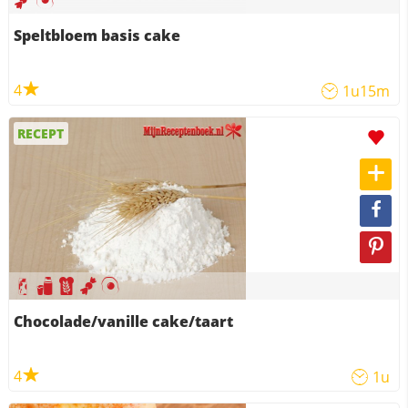
Speltbloem basis cake
4
1u15m
RECEPT
Chocolade/vanille cake/taart
4
1u