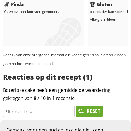
Pinda
Gluten
Geen overeenkomsten gevonden.
bakpoeder
kan sporen be
Allergie in
bloem
Gebruik van onze allergenen informatie is voor eigen risico, hieraan kunnen
geen rechten worden ontleend.
Reacties op dit recept (1)
Boterloze cake heeft een gemiddelde waardering
gekregen van
8
/
10
in
1
recensie
RESET
Gemaakt voor een oud collega die niet geen