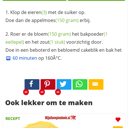
Klop de
eieren
(3)
met de suiker op.
Doe dan de
appelmoes
(150 gram)
erbij.
Roer er de
bloem
(150 gram)
het
bakpoeder
(1
eetlepel)
en het
zout
(1 stuk)
voorzichtig door.
Doe in een beboterd en bebloemd cakeblik en bak het
60 minuten
op 160Â°C.
25
25
25
Ook lekker om te maken
RECEPT