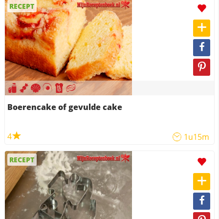
RECEPT
Boerencake of gevulde cake
4
1u15m
RECEPT