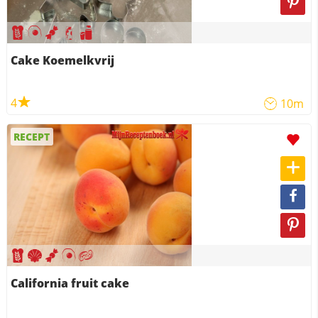
Cake Koemelkvrij
4
10m
RECEPT
California fruit cake