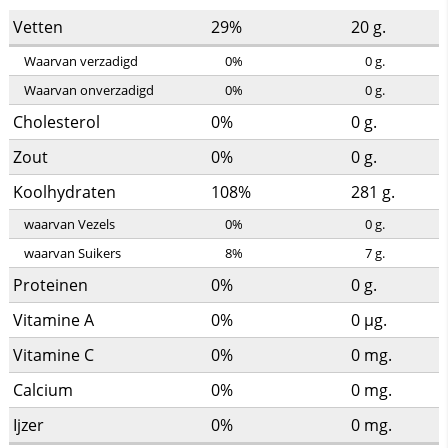
Vetten
29%
20
g.
Waarvan verzadigd
0%
0
g.
Waarvan onverzadigd
0%
0
g.
Cholesterol
0%
0
g.
Zout
0%
0
g.
Koolhydraten
108%
281
g.
waarvan Vezels
0%
0
g.
waarvan Suikers
8%
7
g.
Proteinen
0%
0
g.
Vitamine A
0%
0
µg.
Vitamine C
0%
0
mg.
Calcium
0%
0
mg.
Ijzer
0%
0
mg.