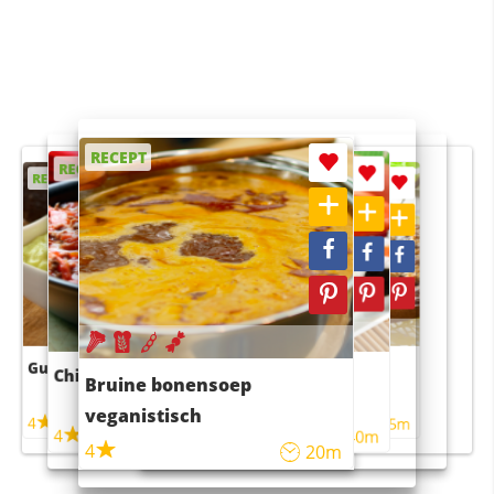
RECEPT
RECEPT
RECEPT
RECEPT
RECEPT
Guacamole
Pruimentaart met kaneel
Chili con carne
Sushi rijstsalade
Bruine bonensoep
maaltijdsalade
veganistisch
4
4
5m
55m
4
4
45m
40m
4
20m