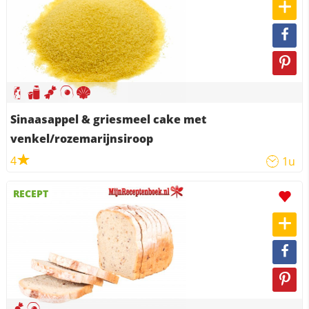
Sinaasappel & griesmeel cake met
venkel/rozemarijnsiroop
4
1u
RECEPT