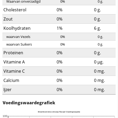
Waarvan onverzadigd
0%
0
g.
Cholesterol
0%
0
g.
Zout
0%
0
g.
Koolhydraten
1%
6
g.
waarvan Vezels
0%
0
g.
waarvan Suikers
0%
0
g.
Proteinen
0%
0
g.
Vitamine A
0%
0
µg.
Vitamine C
0%
0
mg.
Calcium
0%
0
mg.
Ijzer
0%
0
mg.
Voedingswaardegrafiek