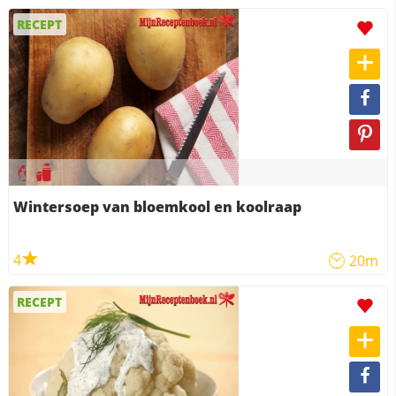
RECEPT
Wintersoep van bloemkool en koolraap
4
20m
RECEPT