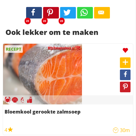
25
25
25
Ook lekker om te maken
RECEPT
Bloemkool gerookte zalmsoep
4
30m