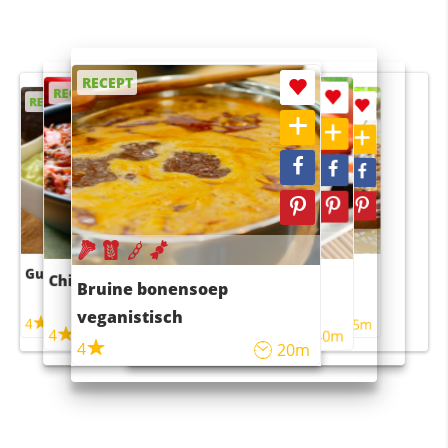
RECEPT
RECEPT
RECEPT
RECEPT
RECEPT
Guacamole
Pruimentaart met kaneel
Chili con carne
Sushi rijstsalade
Bruine bonensoep
maaltijdsalade
veganistisch
4
4
5m
55m
4
4
45m
40m
4
20m