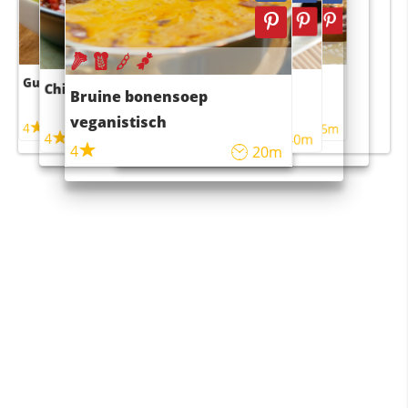
Guacamole
Pruimentaart met kaneel
Chili con carne
Sushi rijstsalade
Bruine bonensoep
maaltijdsalade
veganistisch
4
4
5m
55m
4
4
45m
40m
4
20m