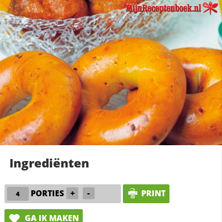
Ingrediënten
PORTIES
+
-
PRINT
GA IK MAKEN