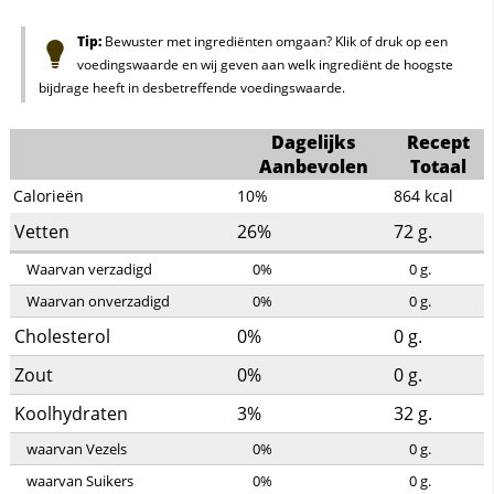
Tip:
Bewuster met ingrediënten omgaan? Klik of druk op een
voedingswaarde en wij geven aan welk ingrediënt de hoogste
bijdrage heeft in desbetreffende voedingswaarde.
Dagelijks
Recept
Aanbevolen
Totaal
Calorieën
10%
864
kcal
Vetten
26%
72
g.
Waarvan verzadigd
0%
0
g.
Waarvan onverzadigd
0%
0
g.
Cholesterol
0%
0
g.
Zout
0%
0
g.
Koolhydraten
3%
32
g.
waarvan Vezels
0%
0
g.
waarvan Suikers
0%
0
g.