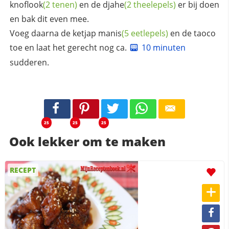
knoflook
(2 tenen)
en de
djahe
(2 theelepels)
er bij doen
en bak dit even mee.
Voeg daarna de
ketjap manis
(5 eetlepels)
en de taoco
toe en laat het gerecht nog ca.
10 minuten
sudderen.
25
25
25
Ook lekker om te maken
RECEPT