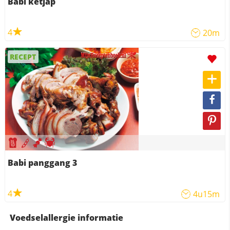
Babi ketjap
4
20m
RECEPT
Babi panggang 3
4
4u15m
Voedselallergie informatie