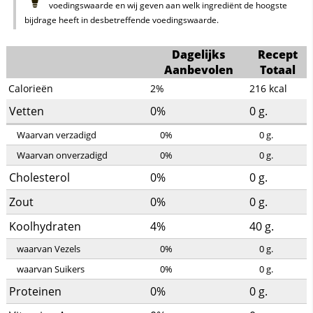
voedingswaarde en wij geven aan welk ingrediënt de hoogste
bijdrage heeft in desbetreffende voedingswaarde.
Dagelijks
Recept
Aanbevolen
Totaal
Calorieën
2%
216
kcal
Vetten
0%
0
g.
Waarvan verzadigd
0%
0
g.
Waarvan onverzadigd
0%
0
g.
Cholesterol
0%
0
g.
Zout
0%
0
g.
Koolhydraten
4%
40
g.
waarvan Vezels
0%
0
g.
waarvan Suikers
0%
0
g.
Proteinen
0%
0
g.