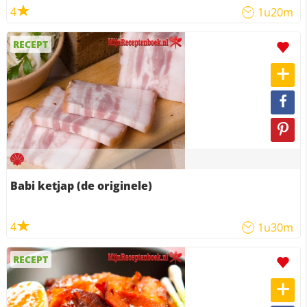
4
1u20m
RECEPT
Babi ketjap (de originele)
4
1u30m
RECEPT