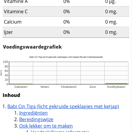
Vitamine A
0%
0
µg.
Vitamine C
0%
0
mg.
Calcium
0%
0
mg.
Ijzer
0%
0
mg.
Voedingswaardegrafiek
Inhoud
Babi Cin Tiga (licht gekruide speklapjes met ketjap)
Ingrediënten
Bereidingswijze
Ook lekker om te maken