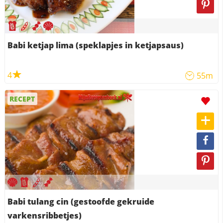
Babi ketjap lima (speklapjes in ketjapsaus)
4
55m
RECEPT
Babi tulang cin (gestoofde gekruide
varkensribbetjes)