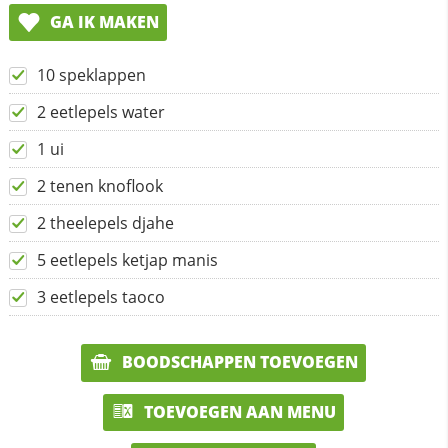
GA IK MAKEN
10 speklappen
2 eetlepels water
1 ui
2 tenen knoflook
2 theelepels djahe
5 eetlepels ketjap manis
3 eetlepels taoco
BOODSCHAPPEN TOEVOEGEN
TOEVOEGEN AAN MENU