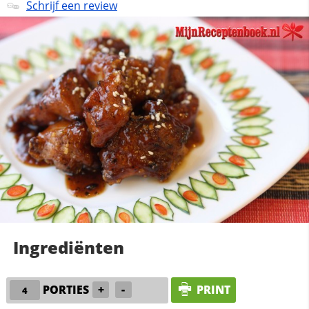
Schrijf een review
Ingrediënten
PORTIES
+
-
PRINT