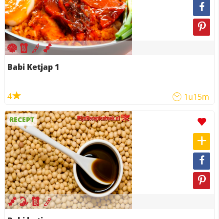
Babi Ketjap 1
4
1u15m
RECEPT