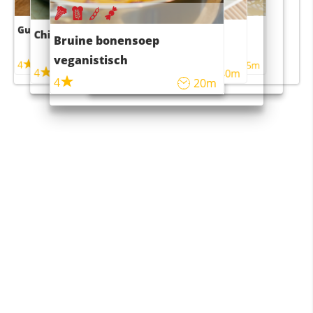
Guacamole
Pruimentaart met kaneel
Chili con carne
Sushi rijstsalade
Bruine bonensoep
maaltijdsalade
veganistisch
4
4
5m
55m
4
4
45m
40m
4
20m