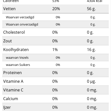
Calorieën
53%
4304
kcal
Vetten
20%
56
g.
Waarvan verzadigd
0%
0
g.
Waarvan onverzadigd
0%
0
g.
Cholesterol
0%
0
g.
Zout
0%
0
g.
Koolhydraten
1%
16
g.
waarvan Vezels
0%
0
g.
waarvan Suikers
0%
0
g.
Proteinen
0%
0
g.
Vitamine A
0%
0
µg.
Vitamine C
0%
0
mg.
Calcium
0%
0
mg.
Ijzer
0%
0
mg.