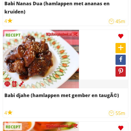
Babi Nanas Dua (hamlappen met ananas en
kruiden)
4
45m
RECEPT
Babi djahe (hamlappen met gember en taugÃ©)
4
55m
RECEPT