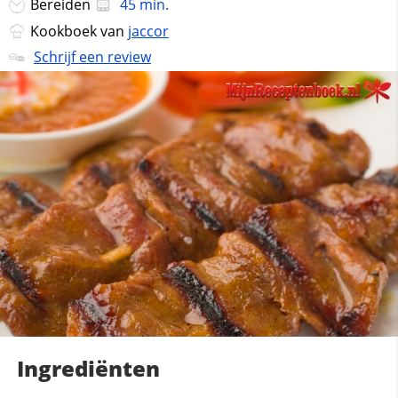
Bereiden
45 min.
Kookboek van
jaccor
Schrijf een review
Ingrediënten