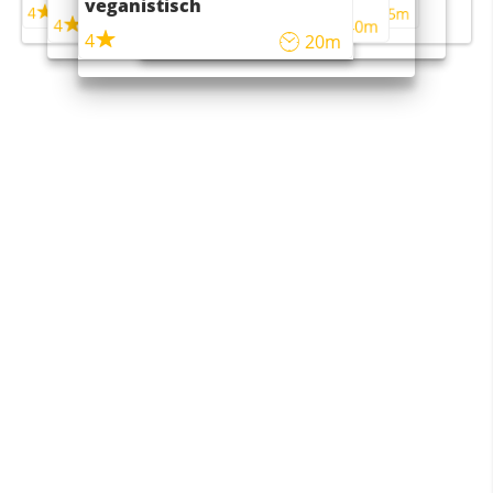
veganistisch
4
4
5m
55m
4
4
45m
40m
4
20m