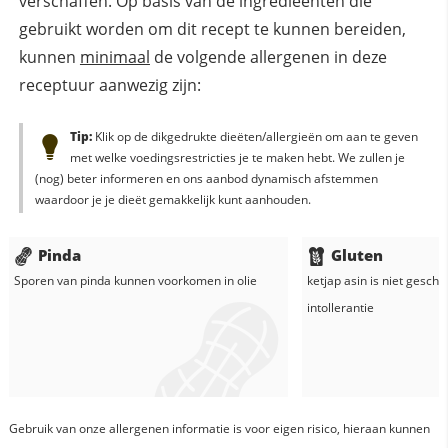
verschaffen. Op basis van de ingredieënten die
gebruikt worden om dit recept te kunnen bereiden,
kunnen
minimaal
de volgende allergenen in deze
receptuur aanwezig zijn:
Tip:
Klik op de dikgedrukte dieëten/allergieën om aan te geven
met welke voedingsrestricties je te maken hebt. We zullen je
(nog) beter informeren en ons aanbod dynamisch afstemmen
waardoor je je dieët gemakkelijk kunt aanhouden.
Pinda
Gluten
Sporen van pinda kunnen voorkomen in
olie
ketjap asin
is niet geschi
intollerantie
Gebruik van onze allergenen informatie is voor eigen risico, hieraan kunnen