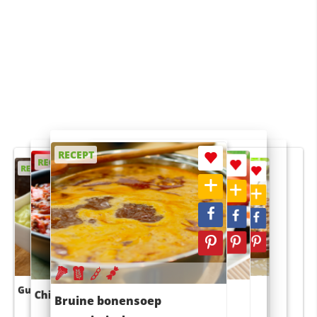
RECEPT
RECEPT
RECEPT
RECEPT
RECEPT
Guacamole
Pruimentaart met kaneel
Chili con carne
Sushi rijstsalade
Bruine bonensoep
maaltijdsalade