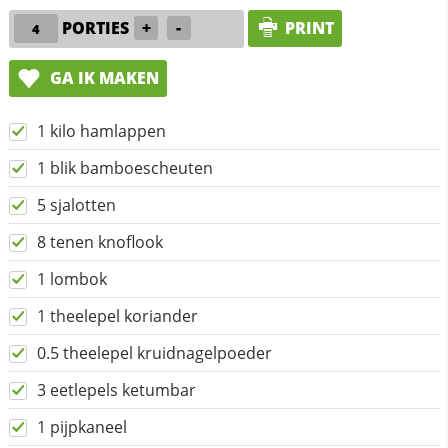
PORTIES
+
-
PRINT
GA IK MAKEN
1 kilo hamlappen
1 blik bamboescheuten
5 sjalotten
8 tenen knoflook
1 lombok
1 theelepel koriander
0.5 theelepel kruidnagelpoeder
3 eetlepels ketumbar
1 pijpkaneel