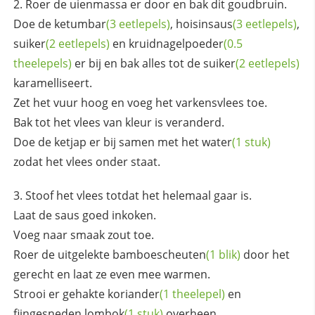
Roer de uienmassa er door en bak dit goudbruin.
Doe de
ketumbar
(3 eetlepels)
,
hoisinsaus
(3 eetlepels)
,
suiker
(2 eetlepels)
en
kruidnagelpoeder
(0.5
theelepels)
er bij en bak alles tot de
suiker
(2 eetlepels)
karamelliseert.
Zet het vuur hoog en voeg het varkensvlees toe.
Bak tot het vlees van kleur is veranderd.
Doe de ketjap er bij samen met het
water
(1 stuk)
zodat het vlees onder staat.
Stoof het vlees totdat het helemaal gaar is.
Laat de saus goed inkoken.
Voeg naar smaak zout toe.
Roer de uitgelekte
bamboescheuten
(1 blik)
door het
gerecht en laat ze even mee warmen.
Strooi er gehakte
koriander
(1 theelepel)
en
fijngesneden
lombok
(1 stuk)
overheen.