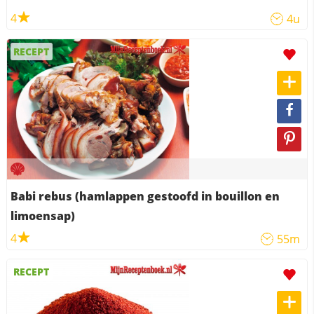
4
4u
RECEPT
Babi rebus (hamlappen gestoofd in bouillon en
limoensap)
4
55m
RECEPT