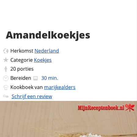
Amandelkoekjes
Herkomst
Nederland
Categorie
Koekjes
20
porties
Bereiden
30 min.
Kookboek van
marijkealders
Schrijf een review