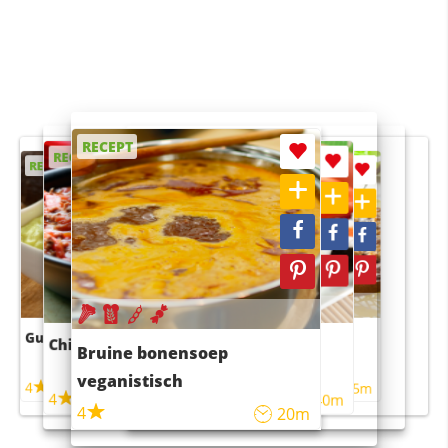
RECEPT
RECEPT
RECEPT
RECEPT
RECEPT
Guacamole
Pruimentaart met kaneel
Chili con carne
Sushi rijstsalade
Bruine bonensoep
maaltijdsalade
veganistisch
4
4
5m
55m
4
4
45m
40m
4
20m