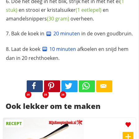
Doe het deeg in het blik, strijk het in met het
ei
(1
stuk)
en strooi er
kristalsuiker
(1 eetlepel)
en
amandelsnippers
(30 gram)
overheen.
Bak de koek in
20 minuten
in de oven goudbruin.
Laat de koek
10 minuten
afkoelen en snijd hem
dan in 20 rechthoeken.
25
25
25
Ook lekker om te maken
RECEPT