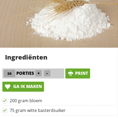
Ingrediënten
PORTIES
+
-
PRINT
GA IK MAKEN
200 gram bloem
75 gram witte basterdsuiker