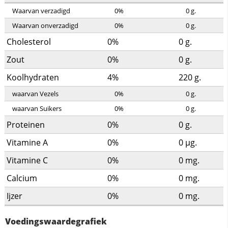
Waarvan verzadigd
0%
0
g.
Waarvan onverzadigd
0%
0
g.
Cholesterol
0%
0
g.
Zout
0%
0
g.
Koolhydraten
4%
220
g.
waarvan Vezels
0%
0
g.
waarvan Suikers
0%
0
g.
Proteinen
0%
0
g.
Vitamine A
0%
0
µg.
Vitamine C
0%
0
mg.
Calcium
0%
0
mg.
Ijzer
0%
0
mg.
Voedingswaardegrafiek