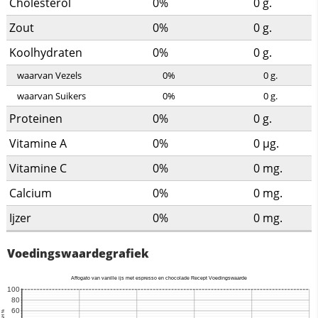
Cholesterol
0%
0
g.
Zout
0%
0
g.
Koolhydraten
0%
0
g.
waarvan Vezels
0%
0
g.
waarvan Suikers
0%
0
g.
Proteinen
0%
0
g.
Vitamine A
0%
0
µg.
Vitamine C
0%
0
mg.
Calcium
0%
0
mg.
Ijzer
0%
0
mg.
Voedingswaardegrafiek