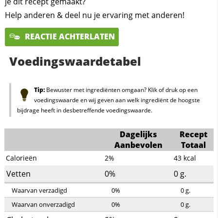
je dit recept gemaakt?
Help anderen & deel nu je ervaring met anderen!
REACTIE ACHTERLATEN
Voedingswaardetabel
Tip:
Bewuster met ingrediënten omgaan? Klik of druk op een
voedingswaarde en wij geven aan welk ingrediënt de hoogste
bijdrage heeft in desbetreffende voedingswaarde.
Dagelijks
Recept
Aanbevolen
Totaal
Calorieën
2%
43
kcal
Vetten
0%
0
g.
Waarvan verzadigd
0%
0
g.
Waarvan onverzadigd
0%
0
g.