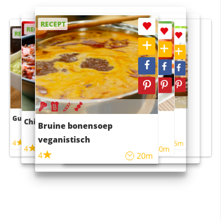
RECEPT
RECEPT
RECEPT
RECEPT
RECEPT
Guacamole
Pruimentaart met kaneel
Chili con carne
Sushi rijstsalade
Bruine bonensoep
maaltijdsalade
veganistisch
4
4
5m
55m
4
4
45m
40m
4
20m