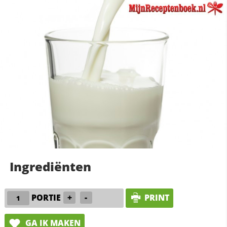
Ingrediënten
PORTIE
+
-
PRINT
GA IK MAKEN